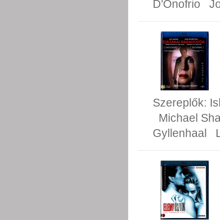
D'Onofrio
J
Szereplők:
Is
Michael Sh
Gyllenhaal