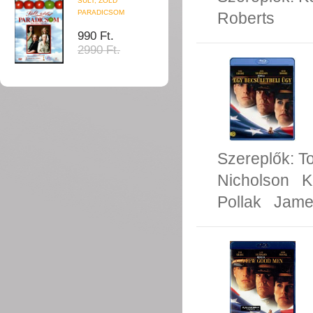
SÜLT, ZÖLD
PARADICSOM
Roberts
990 Ft.
2990 Ft.
Szereplők:
T
Nicholson
K
Pollak
Jame