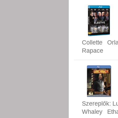
Collette
Orl
Rapace
Szereplők:
L
Whaley
Eth