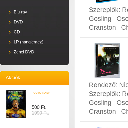
Szereplők:
R
Blu-ray
Gosling
Osc
DVD
Cranston
Ch
CD
LP (hanglemez)
Zenei DVD
Akciók
Rendező:
Ni
Szereplők:
R
PLUTO NASH
Gosling
Osc
500 Ft.
Cranston
Ch
1990 Ft.