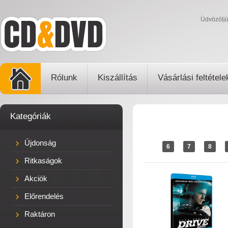
Üdvözölj
Rólunk
Kiszállítás
Vásárlási feltétele
Kategóriák
Újdonság
6
7
8
Ritkaságok
Akciók
Előrendelés
Raktáron