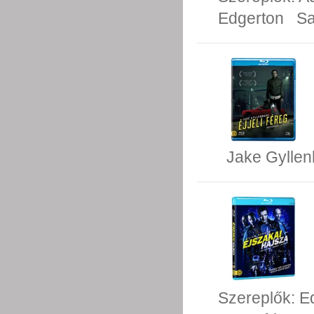
Edgerton
S
Jake Gyllen
Szereplők:
E