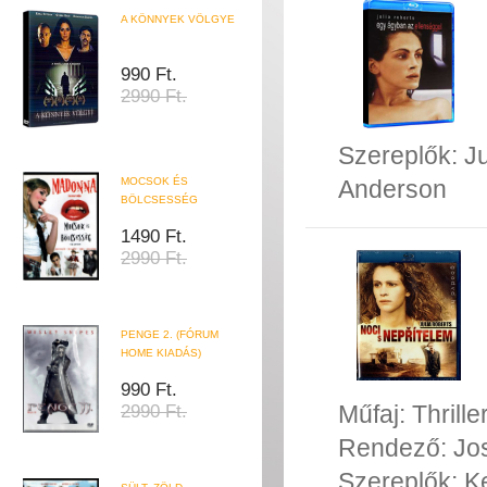
A KÖNNYEK VÖLGYE
990 Ft.
2990 Ft.
Szereplők:
Ju
Anderson
MOCSOK ÉS
BÖLCSESSÉG
1490 Ft.
2990 Ft.
PENGE 2. (FÓRUM
HOME KIADÁS)
990 Ft.
Műfaj:
Thrille
2990 Ft.
Rendező:
Jo
Szereplők:
K