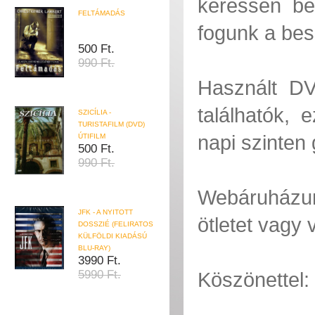
keressen ben
FELTÁMADÁS
fogunk a bes
500 Ft.
990 Ft.
Használt DV
találhatók, 
SZICÍLIA -
TURISTAFILM (DVD)
napi szinten
ÚTIFILM
500 Ft.
990 Ft.
Webáruházun
JFK - A NYITOTT
ötletet vagy
DOSSZIÉ (FELIRATOS
KÜLFÖLDI KIADÁSÚ
BLU-RAY)
3990 Ft.
5990 Ft.
Köszönettel: 