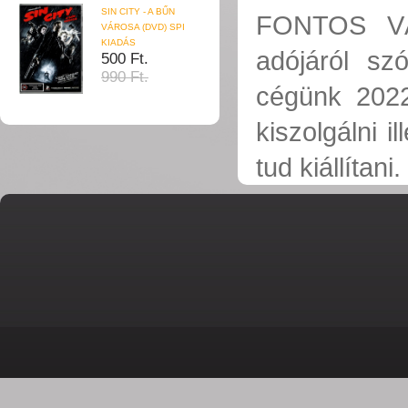
SIN CITY - A BŰN
FONTOS VÁL
VÁROSA (DVD) SPI
KIADÁS
adójáról sz
500 Ft.
990 Ft.
cégünk 2022
kiszolgálni 
tud kiállítan