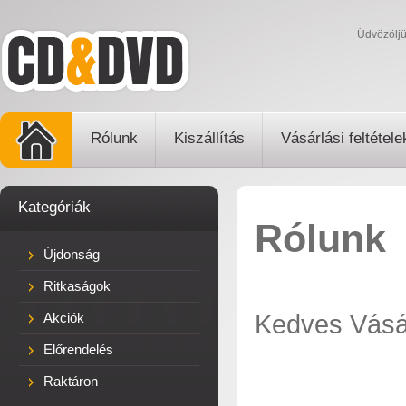
Üdvözölj
Rólunk
Kiszállítás
Vásárlási feltétele
Kategóriák
Rólunk
Újdonság
Ritkaságok
Kedves Vásá
Akciók
Előrendelés
Raktáron