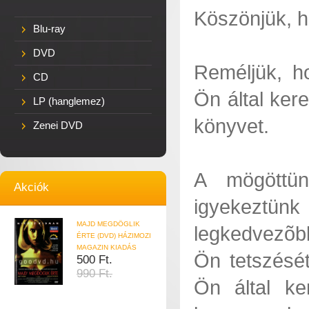
Köszönjük, h
Blu-ray
DVD
Reméljük, ho
CD
Ön által ker
LP (hanglemez)
könyvet.
Zenei DVD
A mögöttün
Akciók
igyekeztünk
MAJD MEGDÖGLIK
legkedvezõbb
ÉRTE (DVD) HÁZIMOZI
MAGAZIN KIADÁS
Ön tetszésé
500 Ft.
990 Ft.
Ön által ke