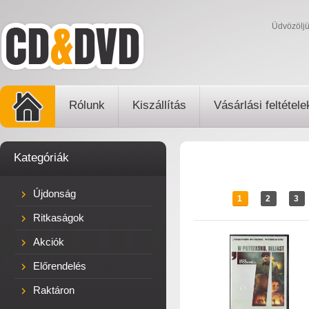
Üdvözölj
Rólunk
Kiszállítás
Vásárlási feltétele
Kategóriák
Újdonság
1
2
3
Ritkaságok
Akciók
Előrendelés
Raktáron