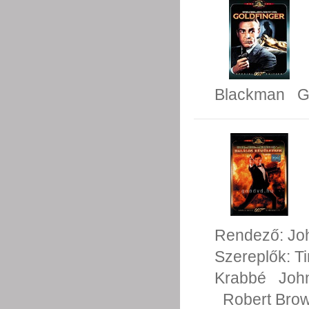
Blackman
G
Rendező:
Jo
Szereplők:
T
Krabbé
Joh
Robert Bro