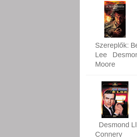
Szereplők:
B
Lee
Desmon
Moore
Desmond Ll
Connery