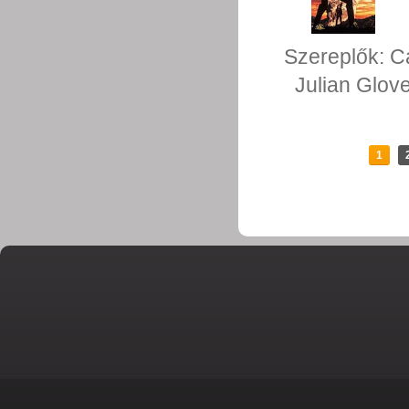
Szereplők:
C
Julian Glov
1