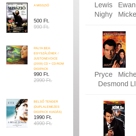
Lewis
Ewan
A MISSZIÓ
Nighy
Mick
500 Ft.
990 Ft.
PALYA BEA:
EGYSZÁLÉNEK /
JUSTONEVOICE
(2009) CD + CD-ROM
DIGIPACK
Pryce
Miche
990 Ft.
2990 Ft.
Desmond Ll
BELSŐ TENGER
(DUPLALEMEZES
DIGIPACK KIADÁS)
1990 Ft.
4990 Ft.