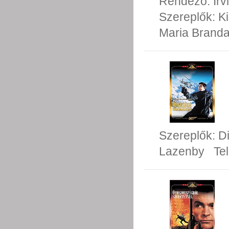
Rendező:
Ir
Szereplők:
K
Maria Brand
Szereplők:
D
Lazenby
Te