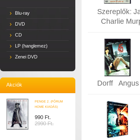
Szereplők:
J
Blu-ray
Charlie Mur
DVD
CD
LP (hanglemez)
Zenei DVD
Dorff
Angus
Akciók
PENGE 2. (FÓRUM
HOME KIADÁS)
990 Ft.
2990 Ft.