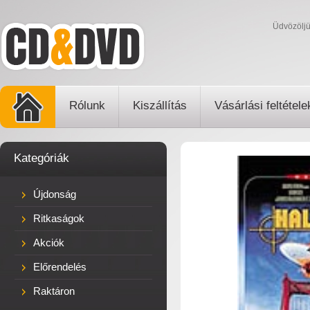
Üdvözölj
Rólunk
Kiszállítás
Vásárlási feltétele
Kategóriák
Újdonság
Ritkaságok
Akciók
Előrendelés
Raktáron