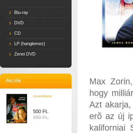
Blu-ray
DVD
CD
LP (hanglemez)
Zenei DVD
Max Zorin
Akciók
hogy milli
CSAPDÁBAN
Azt akarja
500 Ft.
erõ az új 
990 Ft.
kalifornia