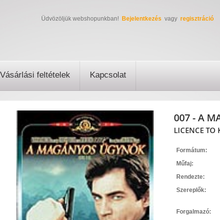
Üdvözöljük webshopunkban!
Bejelentkezés
vagy
regisztráció
Vásárlási feltételek
Kapcsolat
007 - A
LICENCE TO 
Formátum:
Műfaj:
Rendezte:
Szereplők:
Forgalmazó: