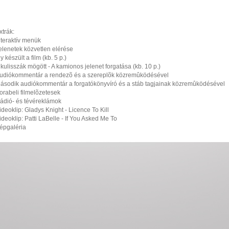
xtrák:
nteraktív menük
elenetek közvetlen elérése
gy készült a film (kb. 5 p.)
 kulisszák mögött - A kamionos jelenet forgatása (kb. 10 p.)
udiókommentár a rendezõ és a szereplõk közremûködésével
ásodik audiókommentár a forgatókönyvíró és a stáb tagjainak közremûködésével
orabeli filmelõzetesek
ádió- és tévéreklámok
ideoklip: Gladys Knight - Licence To Kill
ideoklip: Patti LaBelle - If You Asked Me To
épgaléria