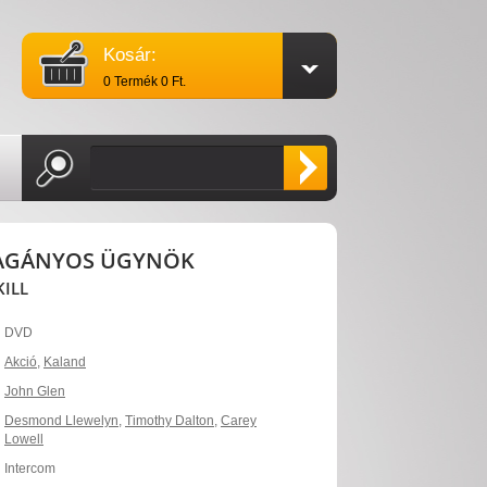
Kosár:
0 Termék 0 Ft.
 MAGÁNYOS ÜGYNÖK
KILL
DVD
Akció
,
Kaland
John Glen
Desmond Llewelyn
,
Timothy Dalton
,
Carey
Lowell
Intercom