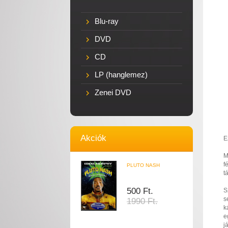
Blu-ray
DVD
CD
LP (hanglemez)
Zenei DVD
Akciók
E
M
f
PLUTO NASH
t
500 Ft.
S
s
1990 Ft.
k
e
j