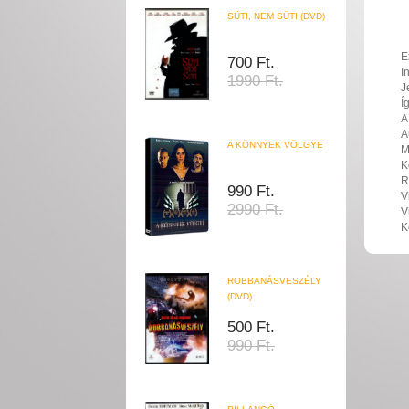
SÜTI, NEM SÜTI (DVD)
E
700 Ft.
I
1990 Ft.
J
Í
A
A
A KÖNNYEK VÖLGYE
M
K
R
990 Ft.
V
2990 Ft.
V
K
ROBBANÁSVESZÉLY
(DVD)
500 Ft.
990 Ft.