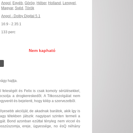
Angol
,
Egyéb
,
Görög
,
Héber
,
Holland
,
Lengyel
,
Magyar
,
Svéd
,
Török
Angol - Dolby Digital 5.1
16:9 - 2.35:1
133 perc
Nem kapható
ágy hajtja.
l feleségét és Felix is csak komoly sérülésekkel,
pcsolja a drogkereskedõt. A Titkosszolgálat nem
gyverét és bejelenti, hogy kilép a szervezetbõl.
yesebb akcióját, de akadnak barátok, akik így is
y tétekben játszik: nagyipari szinten termeli a
agát. Bond azonban ezúttal tényleg nem viccel és
bosszúszomja, ereje, ügyessége, no ésQ néhány