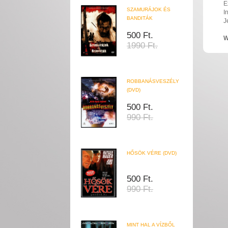
E
SZAMURÁJOK ÉS
I
BANDITÁK
J
500 Ft.
W
1990 Ft.
ROBBANÁSVESZÉLY
(DVD)
500 Ft.
990 Ft.
HŐSÖK VÉRE (DVD)
500 Ft.
990 Ft.
MINT HAL A VÍZBŐL