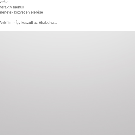
xtrák:
nteraktív menük
elenetek közvetlen elérése
erkfilm
- Így készült az Elrabolva...