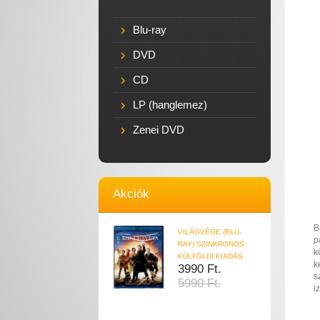
Blu-ray
DVD
CD
LP (hanglemez)
Zenei DVD
Akciók
B
VILÁGVÉGE (BLU-
p
RAY) SZINKRONOS
k
KÜLFÖLDI KIADÁS
k
3990 Ft.
s
5990 Ft.
i