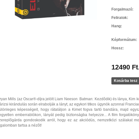
Forgalmazó:
Feliratok:
Hang:
Képformátum:
Hossz:
12490 Ft
Kosárba tesz
ryan Mills (az Oscar®-díjra jelölt Liam Neeson  Batman: Kezdõdik) és lánya, Kim 
árizsi kirándulás során elrabolják a lányt, az egykori titkos ügynök azonnal Franciao
ülönleges képességeit, hogy rátaláljon a Kimet fogva tartó bandára, majd egy
egyetlen emberrablókon, lányát pedig biztonságba helyezze... A film forgatókön
zereplõgárda gondoskodik arról, hogy ez az akciódús, nemzetközi szálakat mozga
zgalomban tartsa a nézõt!