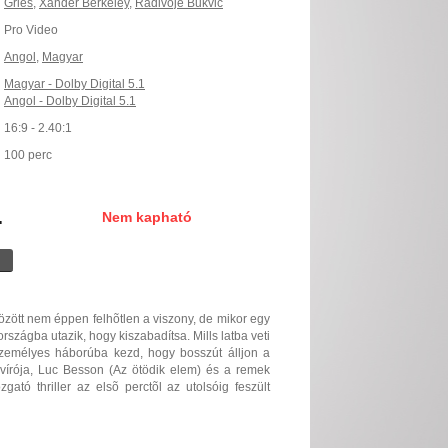
Gries
,
Xander Berkeley
,
Radivoje Bukvic
Pro Video
Angol
,
Magyar
Magyar - Dolby Digital 5.1
Angol - Dolby Digital 5.1
16:9 - 2.40:1
100 perc
.
Nem kapható
között nem éppen felhõtlen a viszony, de mikor egy
rszágba utazik, hogy kiszabadítsa. Mills latba veti
személyes háborúba kezd, hogy bosszút álljon a
yvírója, Luc Besson (Az ötödik elem) és a remek
tó thriller az elsõ perctõl az utolsóig feszült