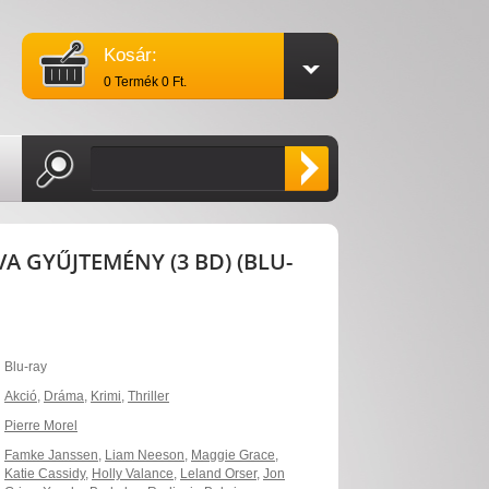
Kosár:
0 Termék 0 Ft.
A GYŰJTEMÉNY (3 BD) (BLU-
Blu-ray
Akció
,
Dráma
,
Krimi
,
Thriller
Pierre Morel
Famke Janssen
,
Liam Neeson
,
Maggie Grace
,
Katie Cassidy
,
Holly Valance
,
Leland Orser
,
Jon