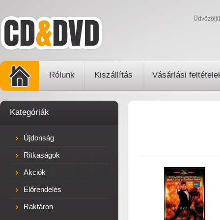
Üdvözölj
Rólunk
Kiszállítás
Vásárlási feltétele
Kategóriák
Újdonság
Ritkaságok
Akciók
Előrendelés
Raktáron