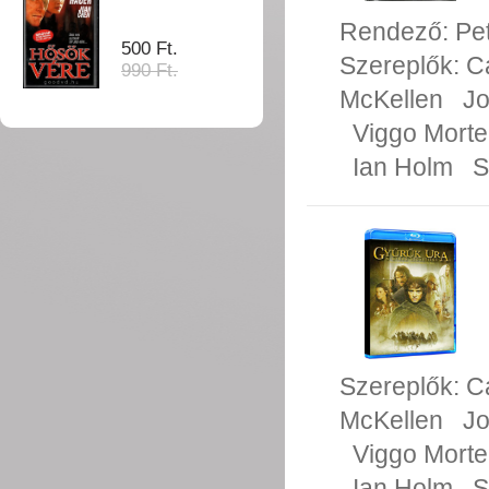
Rendező:
Pe
500 Ft.
Szereplők:
C
990 Ft.
McKellen
Jo
Viggo Mort
Ian Holm
S
Szereplők:
C
McKellen
Jo
Viggo Mort
Ian Holm
S