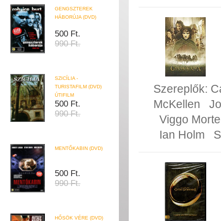
GENGSZTEREK
HÁBORÚJA (DVD)
500 Ft.
990 Ft.
SZICÍLIA -
Szereplők:
C
TURISTAFILM (DVD)
ÚTIFILM
McKellen
Jo
500 Ft.
990 Ft.
Viggo Mort
Ian Holm
S
MENTŐKABIN (DVD)
500 Ft.
990 Ft.
HŐSÖK VÉRE (DVD)