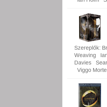
Szereplők:
B
Weaving
Ia
Davies
Sean
Viggo Mort