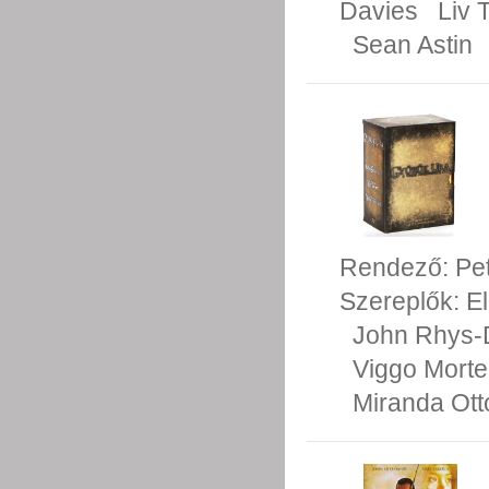
Davies
Liv 
Sean Astin
Rendező:
Pe
Szereplők:
E
John Rhys-
Viggo Mort
Miranda Ott