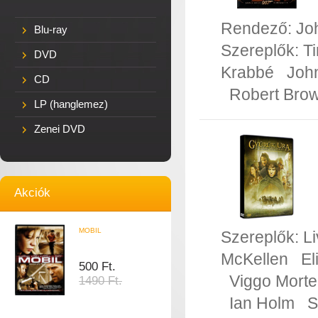
Rendező:
Jo
Blu-ray
Szereplők:
T
DVD
Krabbé
Joh
CD
Robert Bro
LP (hanglemez)
Zenei DVD
Akciók
MOBIL
Szereplők:
Li
McKellen
El
500 Ft.
Viggo Mort
1490 Ft.
Ian Holm
S