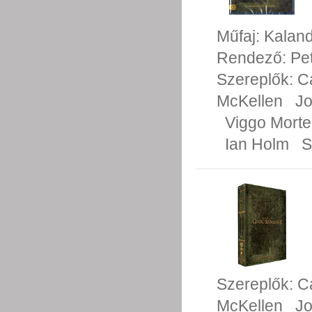
Műfaj:
Kalan
Rendező:
Pe
Szereplők:
C
McKellen
Jo
Viggo Mort
Ian Holm
S
Szereplők:
C
McKellen
Jo