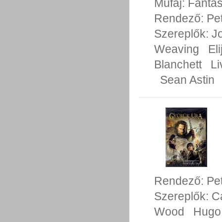
Műfaj:
Fanta
Rendező:
Pe
Szereplők:
J
Weaving
El
Blanchett
Li
Sean Astin
Rendező:
Pe
Szereplők:
C
Wood
Hugo