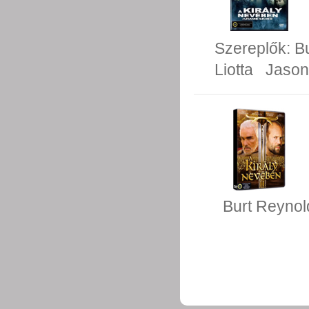
Szereplők:
B
Liotta
Jason
Burt Reynol