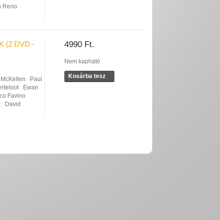
n Reno
 (2 DVD -
4990 Ft.
Nem kapható
Kosárba tesz
 McKellen
Paul
rteloot
Ewan
sco Favino
t
David