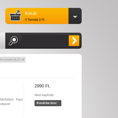
Kosár:
0 Termék 0 Ft.
2990 Ft.
Nem kapható
 McKellen
Paul
Kosárba tesz
rteloot