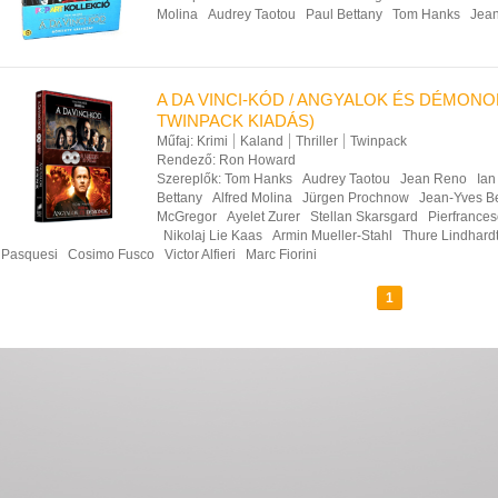
Molina
Audrey Taotou
Paul Bettany
Tom Hanks
Jea
A DA VINCI-KÓD / ANGYALOK ÉS DÉMONOK
TWINPACK KIADÁS)
Műfaj:
Krimi
Kaland
Thriller
Twinpack
Rendező:
Ron Howard
Szereplők:
Tom Hanks
Audrey Taotou
Jean Reno
Ian
Bettany
Alfred Molina
Jürgen Prochnow
Jean-Yves Be
McGregor
Ayelet Zurer
Stellan Skarsgard
Pierfrance
Nikolaj Lie Kaas
Armin Mueller-Stahl
Thure Lindhard
Pasquesi
Cosimo Fusco
Victor Alfieri
Marc Fiorini
1