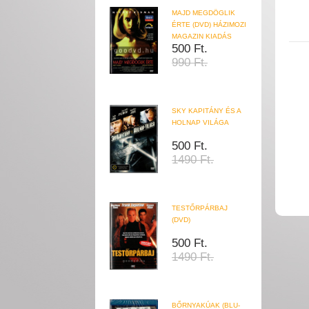
MAJD MEGDÖGLIK
ÉRTE (DVD) HÁZIMOZI
MAGAZIN KIADÁS
500 Ft.
990 Ft.
SKY KAPITÁNY ÉS A
HOLNAP VILÁGA
500 Ft.
1490 Ft.
TESTŐRPÁRBAJ
(DVD)
500 Ft.
1490 Ft.
BŐRNYAKÚAK (BLU-