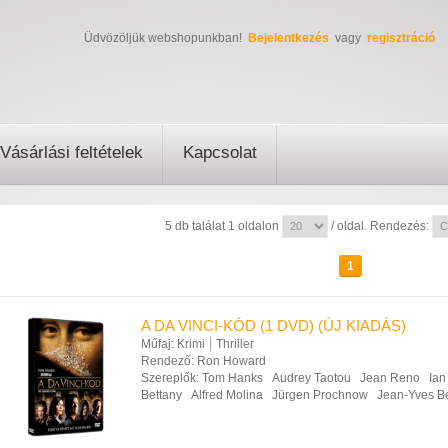
Üdvözöljük webshopunkban!
Bejelentkezés
vagy
regisztráció
Vásárlási feltételek
Kapcsolat
5 db találat 1 oldalon
/ oldal. Rendezés:
1
A DA VINCI-KÓD (1 DVD) (ÚJ KIADÁS)
Műfaj:
Krimi
Thriller
Rendező:
Ron Howard
Szereplők:
Tom Hanks
Audrey Taotou
Jean Reno
Ian
Bettany
Alfred Molina
Jürgen Prochnow
Jean-Yves Be