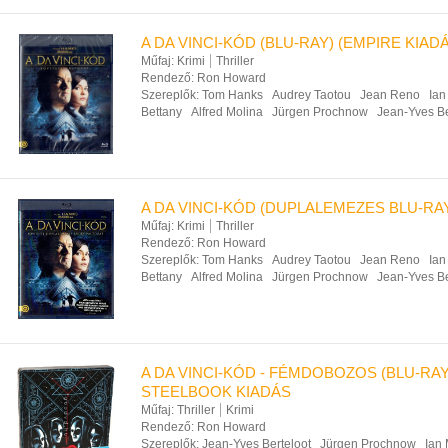
A DA VINCI-KÓD (BLU-RAY) (EMPIRE KIAD
Műfaj:
Krimi
Thriller
Rendező:
Ron Howard
Szereplők:
Tom Hanks
Audrey Taotou
Jean Reno
Ian
Bettany
Alfred Molina
Jürgen Prochnow
Jean-Yves Be
A DA VINCI-KÓD (DUPLALEMEZES BLU-RA
Műfaj:
Krimi
Thriller
Rendező:
Ron Howard
Szereplők:
Tom Hanks
Audrey Taotou
Jean Reno
Ian
Bettany
Alfred Molina
Jürgen Prochnow
Jean-Yves Be
A DA VINCI-KÓD - FÉMDOBOZOS (BLU-RAY
STEELBOOK KIADÁS
Műfaj:
Thriller
Krimi
Rendező:
Ron Howard
Szereplők:
Jean-Yves Berteloot
Jürgen Prochnow
Ian