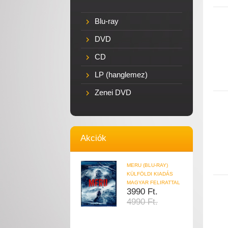
Blu-ray
DVD
CD
LP (hanglemez)
Zenei DVD
Akciók
MERU (BLU-RAY)
KÜLFÖLDI KIADÁS
MAGYAR FELIRATTAL
3990 Ft.
4990 Ft.