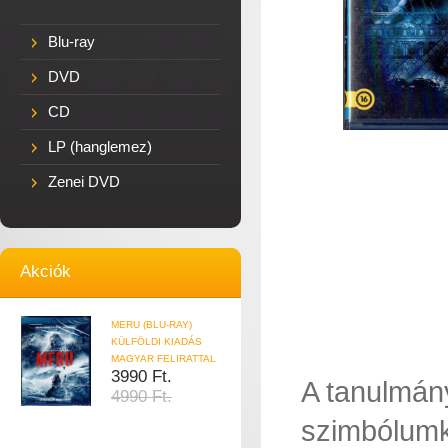
Blu-ray
DVD
CD
LP (hanglemez)
Zenei DVD
Akciók
MERU (BLU-RAY)
KÜLFÖLDI KIADÁS
MAGYAR FELIRATTAL
3990 Ft.
A tanulmán
4990 Ft.
szimbólumku