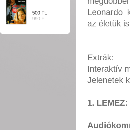
megdöbbent
Leonardo k
500 Ft.
990 Ft.
az életük is
Extrák:
Interaktív
Jelenetek k
1. LEMEZ:
Audiókom