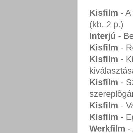
Kisfilm
- A
(kb. 2 p.)
Interjú
- Be
Kisfilm
- R
Kisfilm
- K
kiválasztás
Kisfilm
- S
szereplõgá
Kisfilm
- V
Kisfilm
- E
Werkfilm
- 