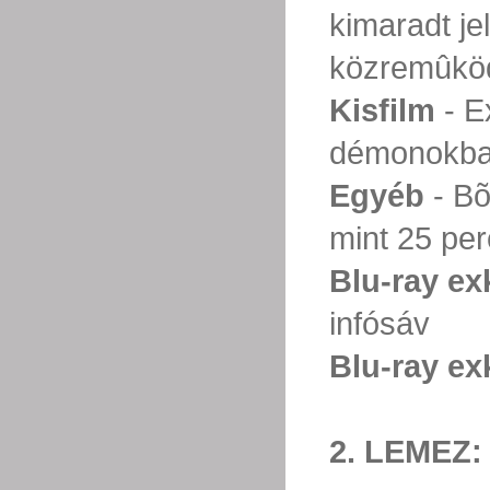
kimaradt j
közremûkö
Kisfilm
- E
démonokb
Egyéb
- Bõ
mint 25 perc
Blu-ray ex
infósáv
Blu-ray ex
2. LEMEZ: