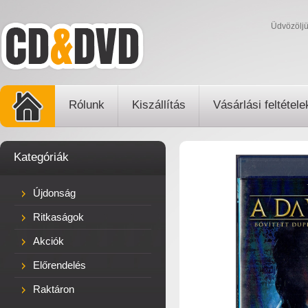
Üdvözölj
Rólunk
Kiszállítás
Vásárlási feltétele
Kategóriák
Újdonság
Ritkaságok
Akciók
Előrendelés
Raktáron