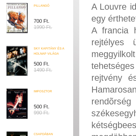
A Louvre i
PILLANGÓ
egy érthetet
700 Ft.
1990 Ft.
A francia 
rejtélyes
SKY KAPITÁNY ÉS A
meggyilkol
HOLNAP VILÁGA
tehetséges 
500 Ft.
1490 Ft.
rejtvény é
Hamarosa
IMPOSZTOR
rendõrség
500 Ft.
székesegy
990 Ft.
kétségbe
CSAPDÁBAN