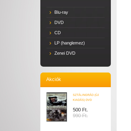
Blu-ray
DVD
CD
LP (hanglemez)
Zenei DVD
Akciók
SZTÁLINGRÁD (ÚJ
KIADÁS) DVD
500 Ft.
990 Ft.