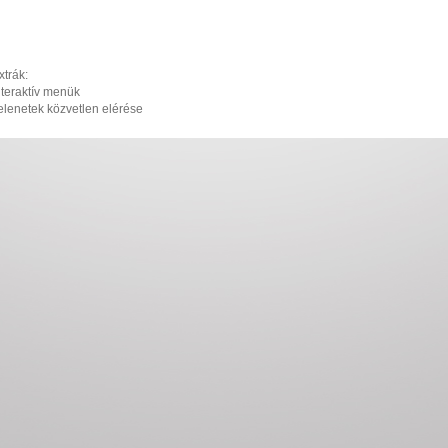
xtrák:
nteraktív menük
elenetek közvetlen elérése