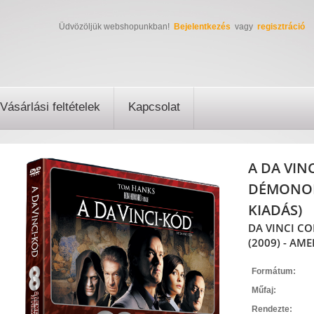
Üdvözöljük webshopunkban!
Bejelentkezés
vagy
regisztráció
Vásárlási feltételek
Kapcsolat
A DA VIN
DÉMONOK 
KIADÁS)
DA VINCI CO
(2009) - AME
Formátum:
Műfaj:
Rendezte: