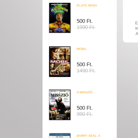
PLUTO NASH
500 Ft.
E
1990 Ft.
I
J
MOBIL
500 Ft.
1490 Ft.
A MISSZIÓ
500 Ft.
990 Ft.
BARRY SEAL: A