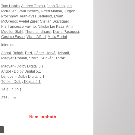
Tom Hanks
,
Audrey Taotou
,
Jean Reno
,
Ian
McKellen
,
Paul Bettany
,
Alfred Molina
,
Jürgen
Prochnow
,
Jean-Yves Berteloot
,
Ewan
McGregor
,
Ayelet Zurer
,
Stellan Skarsgard
,
Pierfrancesco Favino
,
Nikolaj Lie Kaas
,
Armin
Mueller-Stahl
,
Thure Lindhardt
,
David Pasquesi
,
Cosimo Fusco
,
Victor Alfieri
,
Marc Fiorini
Intercom
Angol
,
Bolgár
,
Észt
,
Héber
,
Horvát
,
Izlandi
,
Magyar
,
Román
,
Szerb
,
Szlovén
,
Török
Magyar - Dolby Digital 5.1
Angol - Dolby Digital 5.1
Lengyel - Dolby Digital 5.1
Török - Dolby Digital 5.1
16:9 - 2.40:1
276 perc
Nem kapható