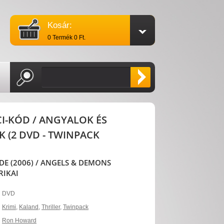
Kosár:
0 Termék 0 Ft.
CI-KÓD / ANGYALOK ÉS
(2 DVD - TWINPACK
DE (2006) / ANGELS & DEMONS
RIKAI
DVD
Krimi
,
Kaland
,
Thriller
,
Twinpack
Ron Howard