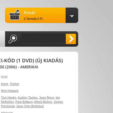
Kosár:
0 Termék 0 Ft.
I-KÓD (1 DVD) (ÚJ KIADÁS)
DE (2006) - AMERIKAI
DVD
Krimi
,
Thriller
Ron Howard
Tom Hanks
,
Audrey Taotou
,
Jean Reno
,
Ian
McKellen
,
Paul Bettany
,
Alfred Molina
,
Jürgen
Prochnow
,
Jean-Yves Berteloot