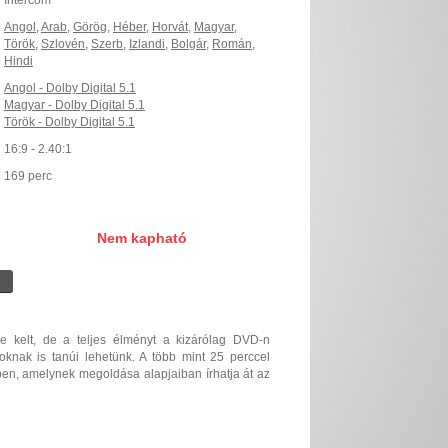
Intercom
Angol
,
Arab
,
Görög
,
Héber
,
Horvát
,
Magyar
,
Török
,
Szlovén
,
Szerb
,
Izlandi
,
Bolgár
,
Román
,
Hindi
Angol - Dolby Digital 5.1
Magyar - Dolby Digital 5.1
Török - Dolby Digital 5.1
16:9 - 2.40:1
169 perc
Nem kapható
e kelt, de a teljes élményt a kizárólag DVD-n
roknak is tanúi lehetünk. A több mint 25 perccel
ben, amelynek megoldása alapjaiban írhatja át az