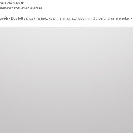
nteraktív menük
elenetek közvetlen elérése
gyéb
- Bõvített változat, a mozikban nem látható több mint 25 percnyi új jelenettel -