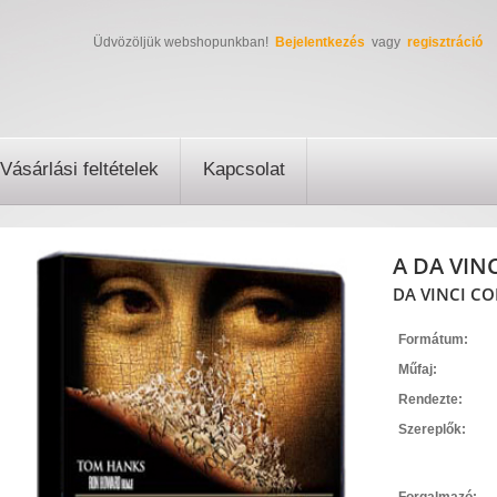
Üdvözöljük webshopunkban!
Bejelentkezés
vagy
regisztráció
Vásárlási feltételek
Kapcsolat
A DA VINC
DA VINCI CO
Formátum:
Műfaj:
Rendezte:
Szereplők: