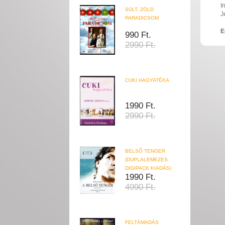
I
SÜLT, ZÖLD
J
PARADICSOM
E
990 Ft.
2990 Ft.
CUKI HAGYATÉKA
1990 Ft.
2990 Ft.
BELSŐ TENGER
(DUPLALEMEZES
DIGIPACK KIADÁS)
1990 Ft.
4990 Ft.
FELTÁMADÁS