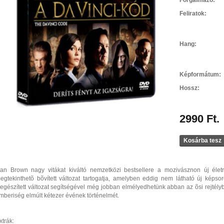
Forgalmazó:
Feliratok:
Hang:
Képformátum:
Hossz:
2990 Ft.
Kosárba tesz
an Brown nagy vitákat kiváltó nemzetközi bestsellere a mozivásznon új életr
egtekinthetõ bõvített változat tartogatja, amelyben eddig nem látható új képso
iegészített változat segítségével még jobban elmélyedhetünk abban az õsi rejtély
mberiség elmúlt kétezer évének történelmét.
xtrák: