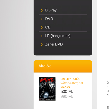
Blu-ray
DVD
CD
LP (hanglemez)
Zenei DVD
Akciók
SIN CITY - A BŰN
D
VÁROSA (DVD) SPI
m
KIADÁS
500 Ft.
k
e
990 Ft.
E