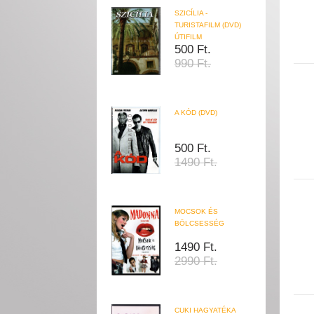
SZICÍLIA -
TURISTAFILM (DVD)
ÚTIFILM
500 Ft.
990 Ft.
A KÓD (DVD)
500 Ft.
1490 Ft.
MOCSOK ÉS
BÖLCSESSÉG
1490 Ft.
2990 Ft.
CUKI HAGYATÉKA