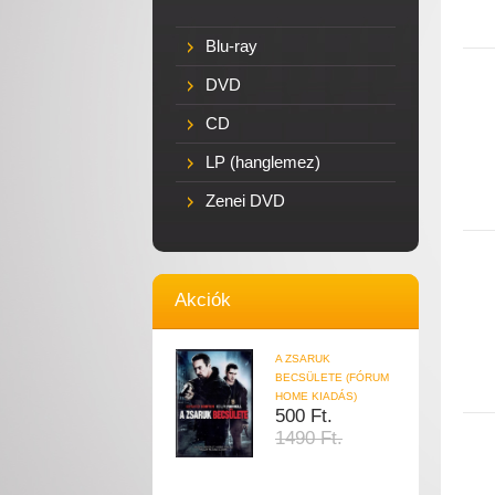
Blu-ray
DVD
CD
LP (hanglemez)
Zenei DVD
Akciók
A ZSARUK
BECSÜLETE (FÓRUM
HOME KIADÁS)
500 Ft.
1490 Ft.