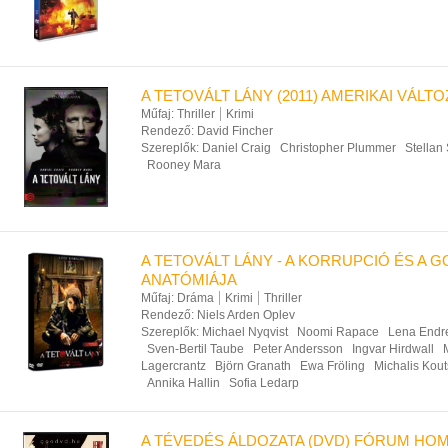
A TETOVÁLT LÁNY (2011) AMERIKAI VÁLTO
Műfaj:
Thriller
Krimi
Rendező:
David Fincher
Szereplők:
Daniel Craig
Christopher Plummer
Stellan
Rooney Mara
A TETOVÁLT LÁNY - A KORRUPCIÓ ÉS A
ANATÓMIÁJA
Műfaj:
Dráma
Krimi
Thriller
Rendező:
Niels Arden Oplev
Szereplők:
Michael Nyqvist
Noomi Rapace
Lena Endr
Sven-Bertil Taube
Peter Andersson
Ingvar Hirdwall
Lagercrantz
Björn Granath
Ewa Fröling
Michalis Kou
Annika Hallin
Sofia Ledarp
A TÉVEDÉS ÁLDOZATA (DVD) FÓRUM HOM