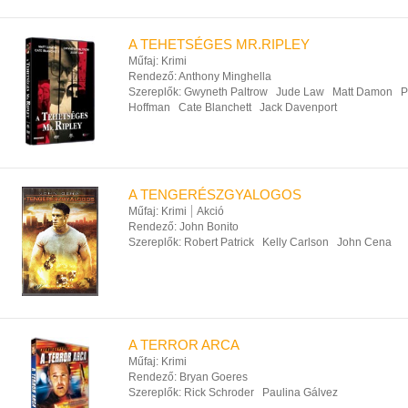
A TEHETSÉGES MR.RIPLEY
Műfaj:
Krimi
Rendező:
Anthony Minghella
Szereplők:
Gwyneth Paltrow
Jude Law
Matt Damon
P
Hoffman
Cate Blanchett
Jack Davenport
A TENGERÉSZGYALOGOS
Műfaj:
Krimi
Akció
Rendező:
John Bonito
Szereplők:
Robert Patrick
Kelly Carlson
John Cena
A TERROR ARCA
Műfaj:
Krimi
Rendező:
Bryan Goeres
Szereplők:
Rick Schroder
Paulina Gálvez