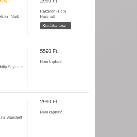
ÁS)
2990 Ft.
Raktáron (1 db)
olson
Mark
Használt
Kosárba tesz
5590 Ft.
Nem kapható
hilip Seymour
2990 Ft.
Nem kapható
ate Blanchett