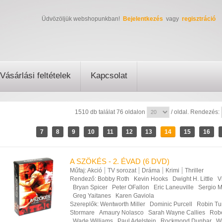
Üdvözöljük webshopunkban!
Bejelentkezés
vagy
regisztráció
Vásárlási feltételek
Kapcsolat
1510 db találat 76 oldalon
/ oldal. Rendezés:
7
8
9
10
11
12
13
14
15
16
A SZÖKÉS - 2. ÉVAD (6 DVD)
Műfaj:
Akció
TV sorozat
Dráma
Krimi
Thriller
Rendező:
Bobby Roth
Kevin Hooks
Dwight H. Little
V
Bryan Spicer
Peter OFallon
Eric Laneuville
Sergio 
Greg Yaitanes
Karen Gaviola
Szereplők:
Wentworth Miller
Dominic Purcell
Robin T
Stormare
Amaury Nolasco
Sarah Wayne Callies
Robe
Wade Williams
Paul Adelstein
Rockmond Dunbar
Wi