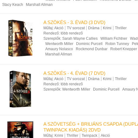
Stacy Keach
Marshall Allman
A SZÖKÉS - 3. ÉVAD (3 DVD)
Műfaj:
Akció
TV sorozat
Dráma
Krimi
Thriller
Rendező:
több rendezõ
Szereplők:
Sarah Wayne Callies
William Fichtner
Wade
Wentworth Miller
Dominic Purcell
Robin Tunney
Pet
Amaury Nolasco
Rockmond Dunbar
Robert Knepper
Marshall Allman
A SZÖKÉS - 4. ÉVAD (7 DVD)
Műfaj:
Akció
TV sorozat
Dráma
Krimi
Thriller
Rendező:
több rendezõ
Szereplők:
Wentworth Miller
Dominic Purcell
Amaury 
A SZÖVETSÉG + BRILIÁNS CSAPDA (DUP
TWINPACK KIADÁS) 2DVD
Műfaj:
Krimi
Thriller
Twinpack
Akció