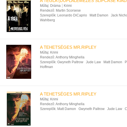
A TÉGLA (DUPLALEMEZES SLIPCASE KIAD
Műfaj:
Dráma
Krimi
Rendező:
Martin Scorsese
Szereplők:
Leonardo DiCaprio
Matt Damon
Jack Nich
Wahlberg
A TEHETSÉGES MR.RIPLEY
Műfaj:
Krimi
Rendező:
Anthony Minghella
Szereplők:
Gwyneth Paltrow
Jude Law
Matt Damon
P
Hoffman
A TEHETSÉGES MR.RIPLEY
Műfaj:
Krimi
Rendező:
Anthony Minghella
Szereplők:
Matt Damon
Gwyneth Paltrow
Jude Law
C