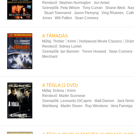
Rendező:
Stephen Norrington
Jon Amiel
Szereplők:
Peta Wilson
Tony Curran
Shane West
Nas
Stuart Townsend
Jason Flemyng
Ving Rhames
Cath
Jones
Will Patton
Sean Connery
A TÁMADÁS
Műfaj:
Thriller
Krimi
Hollywood Movie Classics
Drá
Rendező:
Sidney Lumet
Szereplők:
Ian Bannen
Trevor Howard
Sean Connery
Merchant
A TÉGLA (1 DVD)
Műfaj:
Dráma
Krimi
Rendező:
Martin Scorsese
Szereplők:
Leonardo DiCaprio
Matt Damon
Jack Nich
Wahlberg
Martin Sheen
Ray Winstone
Vera Farmiga