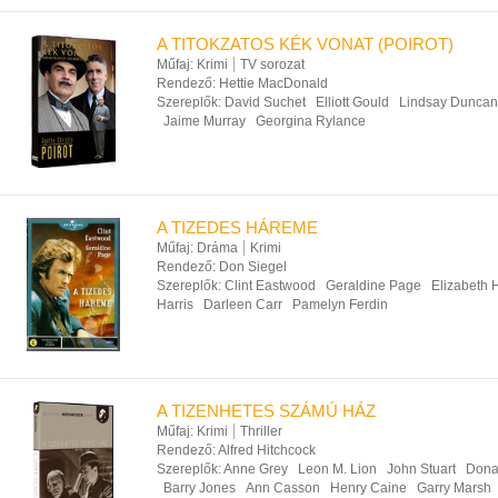
A TITOKZATOS KÉK VONAT (POIROT)
Műfaj:
Krimi
TV sorozat
Rendező:
Hettie MacDonald
Szereplők:
David Suchet
Elliott Gould
Lindsay Duncan
Jaime Murray
Georgina Rylance
A TIZEDES HÁREME
Műfaj:
Dráma
Krimi
Rendező:
Don Siegel
Szereplők:
Clint Eastwood
Geraldine Page
Elizabeth 
Harris
Darleen Carr
Pamelyn Ferdin
A TIZENHETES SZÁMÚ HÁZ
Műfaj:
Krimi
Thriller
Rendező:
Alfred Hitchcock
Szereplők:
Anne Grey
Leon M. Lion
John Stuart
Dona
Barry Jones
Ann Casson
Henry Caine
Garry Marsh