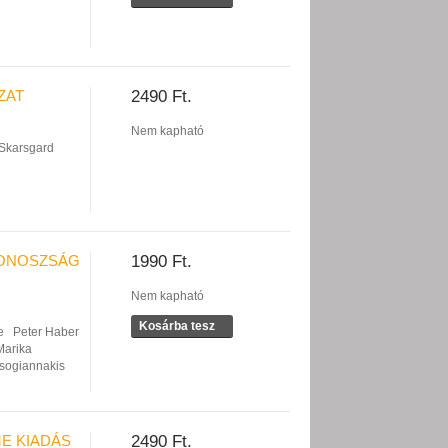
ZAT
2490 Ft.
Nem kapható
 Skarsgard
 GONOSZSÁG
1990 Ft.
Nem kapható
Kosárba tesz
e
Peter Haber
Marika
tsogiannakis
E KIADÁS
2490 Ft.