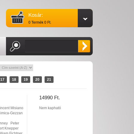
Kosár:
0 Termék 0 Ft.
17
18
19
20
21
14990 Ft.
incent Misiano
Nem kapható
Mimica-Gezzan
unney
Peter
rt Knepper
lliam Fichtner