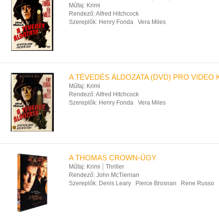
Műfaj:
Krimi
Rendező:
Alfred Hitchcock
Szereplők:
Henry Fonda
Vera Miles
A TÉVEDÉS ÁLDOZATA (DVD) PRO VIDEO 
Műfaj:
Krimi
Rendező:
Alfred Hitchcock
Szereplők:
Henry Fonda
Vera Miles
A THOMAS CROWN-ÜGY
Műfaj:
Krimi
Thriller
Rendező:
John McTiernan
Szereplők:
Denis Leary
Pierce Brosnan
Rene Russo