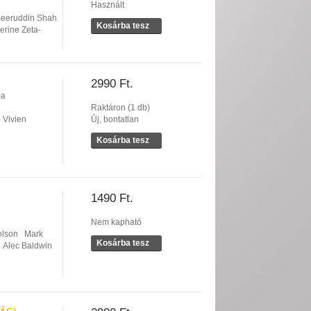
Használt
eeruddin Shah
Kosárba tesz
erine Zeta-
2990 Ft.
ma
Raktáron (1 db)
Vivien
Új, bontatlan
Kosárba tesz
1490 Ft.
Nem kapható
olson
Mark
Kosárba tesz
Alec Baldwin