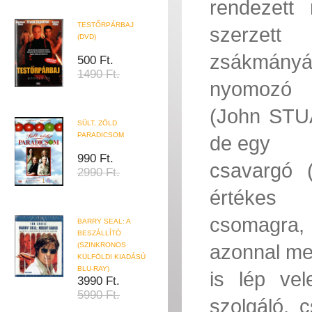
rendezett
TESTŐRPÁRBAJ
szerzett
(DVD)
zsákmányát
500 Ft.
1490 Ft.
nyomozó
(John STU
SÜLT, ZÖLD
PARADICSOM
de egy
990 Ft.
csavargó 
2990 Ft.
értékes
csomagra,
BARRY SEAL: A
BESZÁLLÍTÓ
azonnal m
(SZINKRONOS
KÜLFÖLDI KIADÁSÚ
BLU-RAY)
is lép vel
3990 Ft.
5990 Ft.
szolgáló, c