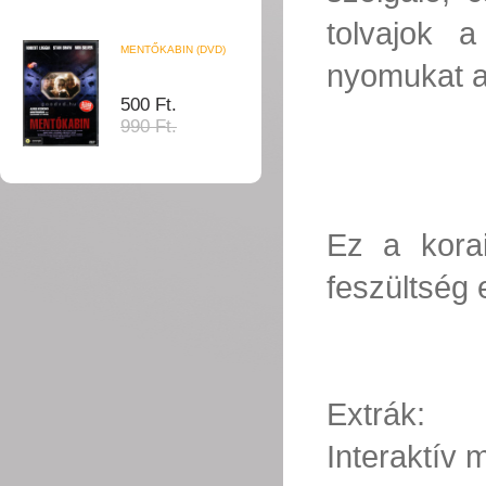
tolvajok 
MENTŐKABIN (DVD)
nyomukat a 
500 Ft.
990 Ft.
Ez a korai
feszültség e
Extrák:
Interaktív