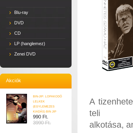
Blu-ray
DVD
CD
LP (hanglemez)
Zenei DVD
Akciók
BIN-JIP: LOPAKODÓ
A tizenhet
LELKEK
(EGYLEMEZES
teli
KIADÁS) BIN JIP
990 Ft.
alkotása, a
3990 Ft.