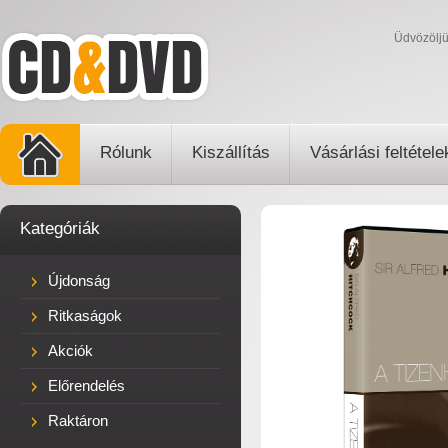
Üdvözölj
Rólunk
Kiszállítás
Vásárlási feltétele
Kategóriák
Újdonság
Ritkaságok
Akciók
Előrendelés
Raktáron