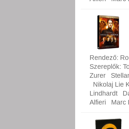
Rendező:
Ro
Szereplők:
T
Zurer
Stell
Nikolaj Lie 
Lindhardt
D
Alfieri
Marc F