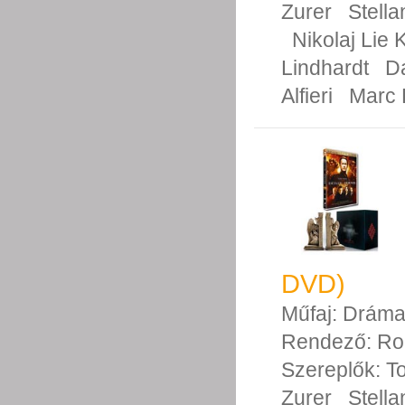
Zurer
Stell
Nikolaj Lie 
Lindhardt
D
Alfieri
Marc F
DVD)
Műfaj:
Drám
Rendező:
Ro
Szereplők:
T
Zurer
Stell