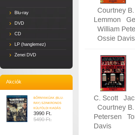
Courtney B.
Blu-ray
Lemmon
Ge
DVD
William Pet
CD
Ossie Davis
LP (hanglemez)
Zenei DVD
Akciók
C. Scott
Ja
BŐRNYAKÚAK (BLU-
RAY) SZINKRONOS
Courtney B.
KÜLFÖLDI KIADÁS
3990 Ft.
Petersen
To
5490 Ft.
Davis