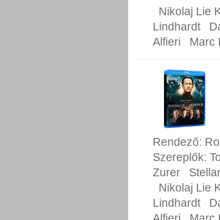
Nikolaj Lie 
Lindhardt
D
Alfieri
Marc F
Rendező:
Ro
Szereplők:
T
Zurer
Stell
Nikolaj Lie 
Lindhardt
D
Alfieri
Marc F