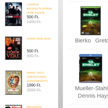
A ZSARUK
BECSÜLETE (FÓRUM
HOME KIADÁS)
500 Ft.
1490 Ft.
HŐSÖK VÉRE (DVD)
Bierko
Gret
500 Ft.
990 Ft.
HAWAII, OSLO
(ODEON KIADÁS -
SORSZÁMOZOTT)
1990 Ft.
Mueller-Stahl
3990 Ft.
Dennis Hay
MOCSOK ÉS