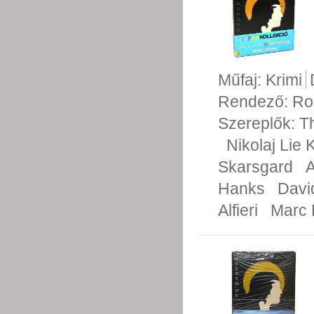
Műfaj:
Krimi
Rendező:
Ro
Szereplők:
T
Nikolaj Lie 
Skarsgard
A
Hanks
Davi
Alfieri
Marc F