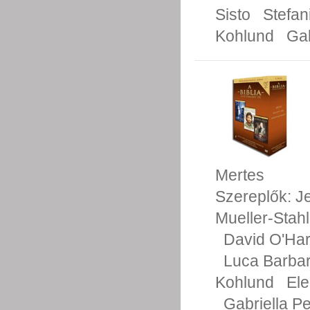
Sisto
Stefan
Kohlund
Gab
Mertes
Szereplők:
J
Mueller-Stahl
David O'Ha
Luca Barba
Kohlund
Ele
Gabriella P