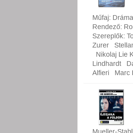
Műfaj:
Drám
Rendező:
Ro
Szereplők:
T
Zurer
Stell
Nikolaj Lie 
Lindhardt
D
Alfieri
Marc F
Mueller-Stahl