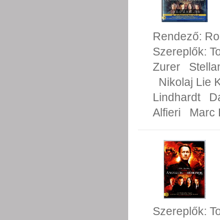
Rendező:
Ro
Szereplők:
T
Zurer
Stell
Nikolaj Lie 
Lindhardt
D
Alfieri
Marc F
Szereplők:
T