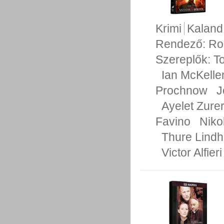
Krimi
Kaland
Rendező:
Ro
Szereplők:
T
Ian McKelle
Prochnow
J
Ayelet Zure
Favino
Niko
Thure Lindh
Victor Alfieri