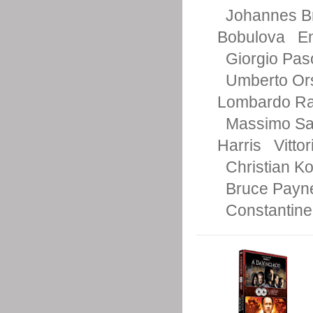
Johannes B
Bobulova
En
Giorgio Paso
Umberto Ors
Lombardo Ra
Massimo Sar
Harris
Vitto
Christian K
Bruce Payn
Constantine