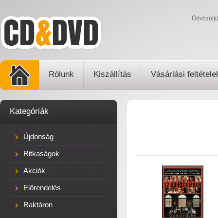
Üdvözölj
Rólunk
Kiszállítás
Vásárlási feltétele
Kategóriák
Újdonság
Ritkaságok
Akciók
Előrendelés
Raktáron