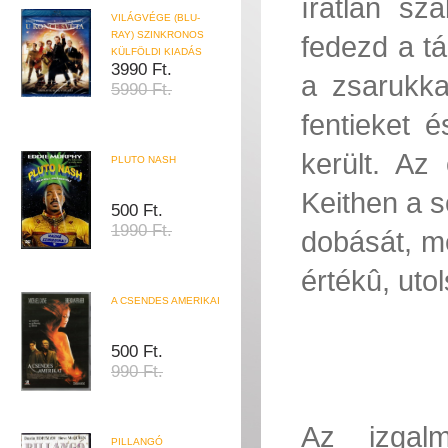
íratlan sz
VILÁGVÉGE (BLU-
RAY) SZINKRONOS
fedezd a tá
KÜLFÖLDI KIADÁS
3990 Ft.
a zsarukkal
5990 Ft.
fentieket 
került. Az
PLUTO NASH
Keithen a s
500 Ft.
1990 Ft.
dobását, me
értékû, uto
A CSENDES AMERIKAI
500 Ft.
990 Ft.
Az izgal
PILLANGÓ