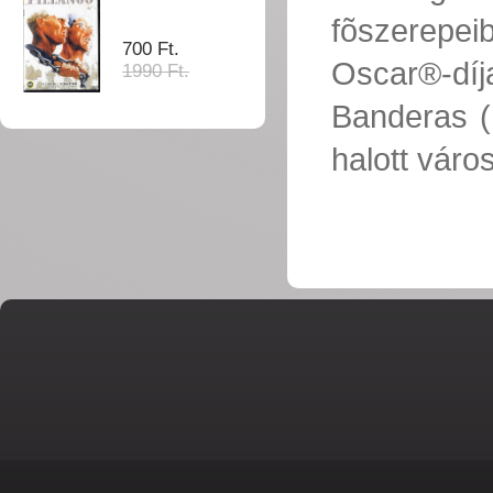
fõszerepe
700 Ft.
Oscar®-dí
1990 Ft.
Banderas (D
halott város