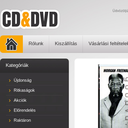
Üdvözölj
Rólunk
Kiszállítás
Vásárlási feltétele
Kategóriák
Újdonság
Ritkaságok
Akciók
Előrendelés
Raktáron