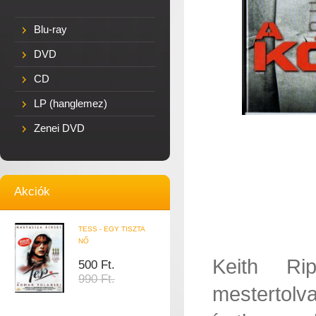
Blu-ray
DVD
CD
LP (hanglemez)
Zenei DVD
Akciók
TESS - EGY TISZTA
NŐ
Keith Ri
500 Ft.
990 Ft.
mestertolva