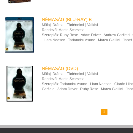
NÉMASÁG (BLU-RAY) B
Műfaj:
Dráma
Történelmi
Vallási
Rendező:
Martin Scorsese
Szereplők:
Ruby Rose
Adam Driver
Andrew Garfield
Liam Neeson
Tadanobu Asano
Marco Giallini
Janet
NÉMASÁG (DVD)
Műfaj:
Dráma
Történelmi
Vallási
Rendező:
Martin Scorsese
Szereplők:
Tadanobu Asano
Liam Neeson
Ciarán Hin
Garfield
Adam Driver
Ruby Rose
Marco Giallini
Jane
1