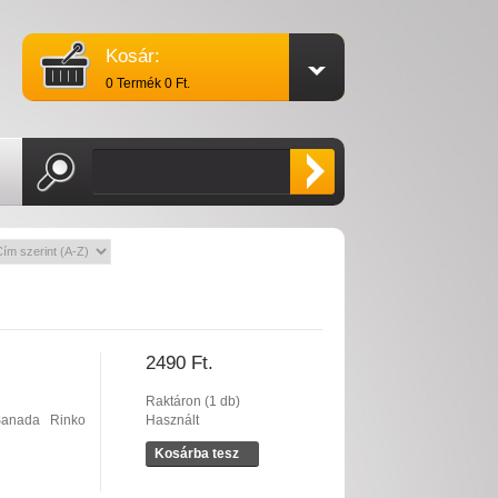
Kosár:
0 Termék 0 Ft.
2490 Ft.
Raktáron (1 db)
Sanada
Rinko
Használt
Kosárba tesz