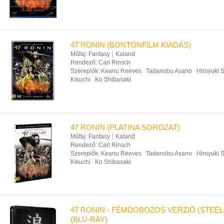
47 RONIN (BONTONFILM KIADÁS)
Műfaj:
Fantasy
Kaland
Rendező:
Carl Rinsch
Szereplők:
Keanu Reeves
Tadanobu Asano
Hiroyuki 
Kikuchi
Ko Shibasaki
47 RONIN (PLATINA SOROZAT)
Műfaj:
Fantasy
Kaland
Rendező:
Carl Rinsch
Szereplők:
Keanu Reeves
Tadanobu Asano
Hiroyuki 
Kikuchi
Ko Shibasaki
47 RONIN - FÉMDOBOZOS VERZIÓ (STEE
(BLU-RAY)