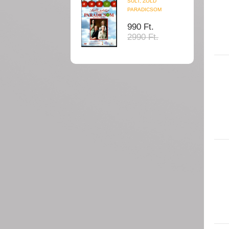
SÜLT, ZÖLD
PARADICSOM
990 Ft.
2990 Ft.