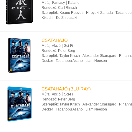
Műfaj:
Fantasy
Kaland
Rendező:
Carl Rinsch
Szereplők:
Keanu Reeves
Hiroyuki Sanada
Tadanobu
Kikuchi
Ko Shibasaki
CSATAHAJÓ
Műfaj:
Akció
Sci-Fi
Rendező:
Peter Berg
Szereplők:
Taylor Kitsch
Alexander Skarsgard
Rihann
Decker
Tadanobu Asano
Liam Neeson
CSATAHAJÓ (BLU-RAY)
Műfaj:
Akció
Sci-Fi
Rendező:
Peter Berg
Szereplők:
Taylor Kitsch
Alexander Skarsgard
Rihann
Decker
Tadanobu Asano
Liam Neeson