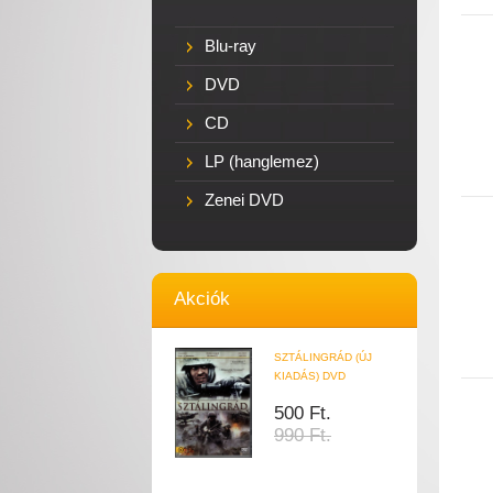
Blu-ray
DVD
CD
LP (hanglemez)
Zenei DVD
Akciók
SZTÁLINGRÁD (ÚJ
KIADÁS) DVD
500 Ft.
990 Ft.