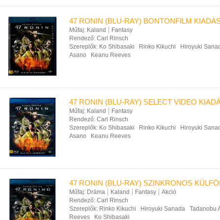
47 RONIN (BLU-RAY) BONTONFILM KIADÁS
Műfaj:
Kaland
Fantasy
Rendező:
Carl Rinsch
Szereplők:
Ko Shibasaki
Rinko Kikuchi
Hiroyuki Sana
Asano
Keanu Reeves
47 RONIN (BLU-RAY) SELECT VIDEO KIAD
Műfaj:
Kaland
Fantasy
Rendező:
Carl Rinsch
Szereplők:
Ko Shibasaki
Rinko Kikuchi
Hiroyuki Sana
Asano
Keanu Reeves
47 RONIN (BLU-RAY) SZINKRONOS KÜLFÖ
Műfaj:
Dráma
Kaland
Fantasy
Akció
Rendező:
Carl Rinsch
Szereplők:
Rinko Kikuchi
Hiroyuki Sanada
Tadanobu 
Reeves
Ko Shibasaki