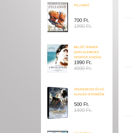
PILLANGÓ
700 Ft.
1990 Ft.
BELSŐ TENGER
(DUPLALEMEZES
DIGIPACK KIADÁS)
1990 Ft.
4990 Ft.
ODÜSSZEUSZ ÉS AZ
ALVILÁG ISTENNŐJE
500 Ft.
1490 Ft.