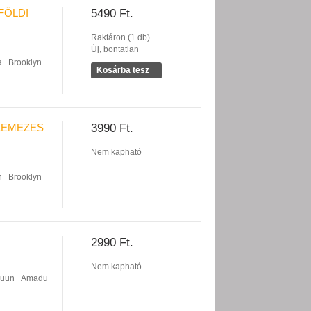
FÖLDI
5490 Ft.
Raktáron (1 db)
Új, bontatlan
a
Brooklyn
Kosárba tesz
 LEMEZES
3990 Ft.
Nem kapható
h
Brooklyn
2990 Ft.
Nem kapható
luun
Amadu