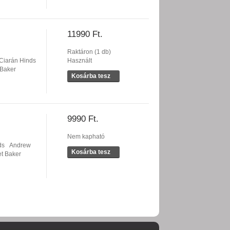
11990 Ft.
Raktáron (1 db)
Ciarán Hinds
Használt
 Baker
Kosárba tesz
9990 Ft.
Nem kapható
ds
Andrew
Kosárba tesz
t Baker