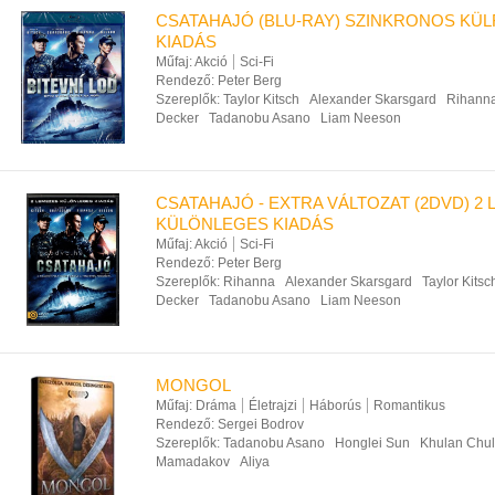
CSATAHAJÓ (BLU-RAY) SZINKRONOS KÜL
KIADÁS
Műfaj:
Akció
Sci-Fi
Rendező:
Peter Berg
Szereplők:
Taylor Kitsch
Alexander Skarsgard
Rihann
Decker
Tadanobu Asano
Liam Neeson
CSATAHAJÓ - EXTRA VÁLTOZAT (2DVD) 2
KÜLÖNLEGES KIADÁS
Műfaj:
Akció
Sci-Fi
Rendező:
Peter Berg
Szereplők:
Rihanna
Alexander Skarsgard
Taylor Kitsc
Decker
Tadanobu Asano
Liam Neeson
MONGOL
Műfaj:
Dráma
Életrajzi
Háborús
Romantikus
Rendező:
Sergei Bodrov
Szereplők:
Tadanobu Asano
Honglei Sun
Khulan Chu
Mamadakov
Aliya