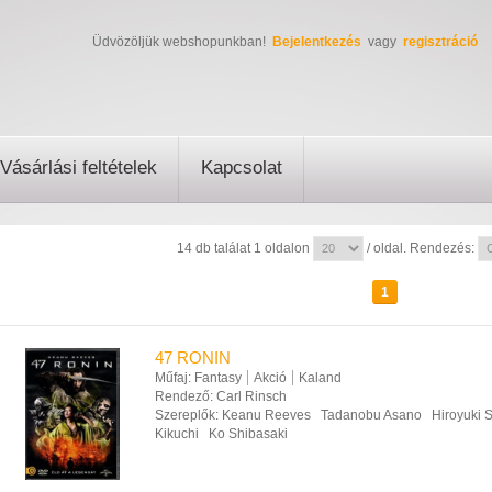
Üdvözöljük webshopunkban!
Bejelentkezés
vagy
regisztráció
Vásárlási feltételek
Kapcsolat
14 db találat 1 oldalon
/ oldal. Rendezés:
1
47 RONIN
Műfaj:
Fantasy
Akció
Kaland
Rendező:
Carl Rinsch
Szereplők:
Keanu Reeves
Tadanobu Asano
Hiroyuki 
Kikuchi
Ko Shibasaki