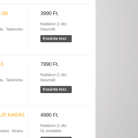
 (B)
3990 Ft.
Raktáron (1 db)
da
Tadanobu
Használt
Kosárba tesz
ÁS
7990 Ft.
Raktáron (1 db)
da
Tadanobu
Használt
Kosárba tesz
LDI KIADÁS
4990 Ft.
Raktáron (1 db)
Asano
Keanu
Új, bontatlan