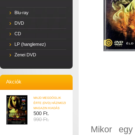
Blu-ray
DVD
CD
LP (hanglemez)
Zenei DVD
Akciók
MAJD MEGDÖGLIK
ÉRTE (DVD) HÁZIMOZI
MAGAZIN KIADÁS
500 Ft.
990 Ft.
Mikor egy