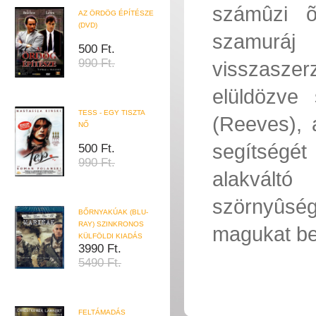
számûzi õ
AZ ÖRDÖG ÉPÍTÉSZE
(DVD)
szamuráj 
500 Ft.
990 Ft.
visszaszer
elüldözve
TESS - EGY TISZTA
(Reeves), 
NŐ
segítségét
500 Ft.
990 Ft.
alakváltó
szörnyûsé
BŐRNYAKÚAK (BLU-
RAY) SZINKRONOS
magukat bet
KÜLFÖLDI KIADÁS
3990 Ft.
5490 Ft.
FELTÁMADÁS