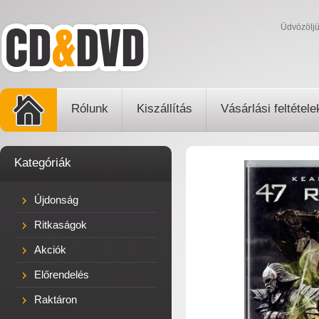
Üdvözölj
Rólunk
Kiszállítás
Vásárlási feltétele
Kategóriák
Újdonság
Ritkaságok
Akciók
Előrendelés
Raktáron