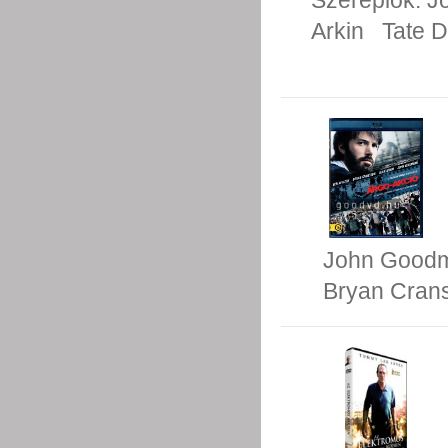
Szereplők:
J
Arkin
Tate 
John Good
Bryan Cran