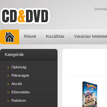
Üdvözölj
Rólunk
Kiszállítás
Vásárlási feltétele
Kategóriák
Újdonság
Ritkaságok
Akciók
Előrendelés
Raktáron