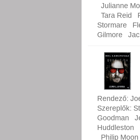
Julianne Mo
Tara Reid
Stormare
Fl
Gilmore
Jac
Rendező:
Jo
Szereplők:
S
Goodman
J
Huddleston
Philip Moon