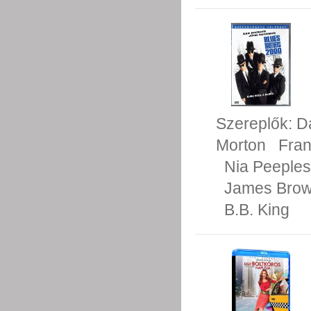
Szereplők:
D
Morton
Fra
Nia Peeples
James Bro
B.B. King