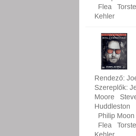
Flea
Torst
Kehler
Rendező:
Jo
Szereplők:
Je
Moore
Stev
Huddleston
Philip Moon
Flea
Torst
Kehler