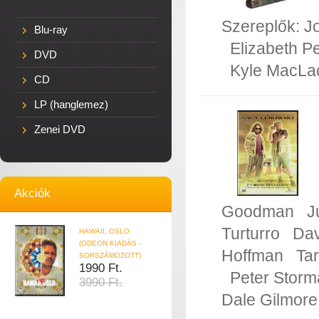
Szereplők:
J
Blu-ray
Elizabeth P
DVD
Kyle MacLa
CD
LP (hanglemez)
Zenei DVD
Akciók
Goodman
J
Turturro
Dav
HAWAII, OSLO
(ODEON KIADÁS -
Hoffman
Ta
SORSZÁMOZOTT)
1990 Ft.
Peter Storm
3990 Ft.
Dale Gilmore