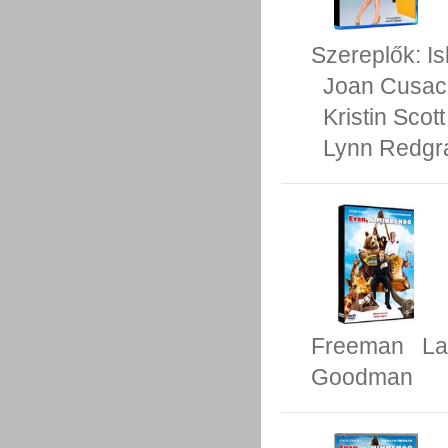
Szereplők:
Is
Joan Cusac
Kristin Sco
Lynn Redgr
Freeman
La
Goodman