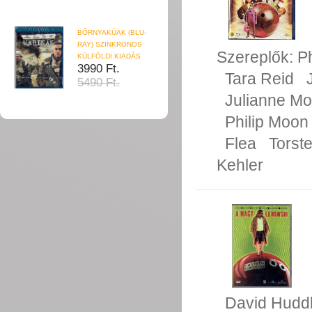
BŐRNYAKÚAK (BLU-
RAY) SZINKRONOS
Szereplők:
P
KÜLFÖLDI KIADÁS
3990 Ft.
Tara Reid
5490 Ft.
Julianne Mo
Philip Moon
Flea
Torst
Kehler
David Hudd