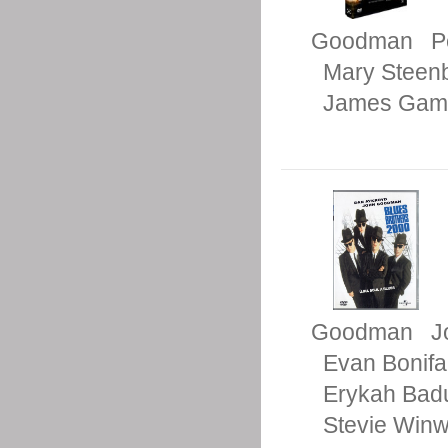
Goodman
P
Mary Steen
James Ga
Goodman
J
Evan Bonifa
Erykah Bad
Stevie Win