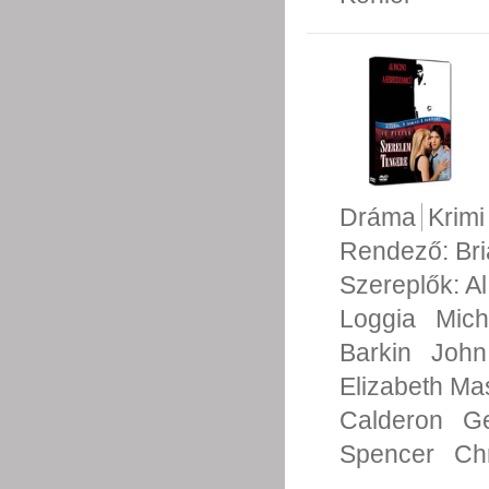
Dráma
Krimi
Rendező:
Br
Szereplők:
Al
Loggia
Mich
Barkin
John
Elizabeth Ma
Calderon
Ge
Spencer
Ch