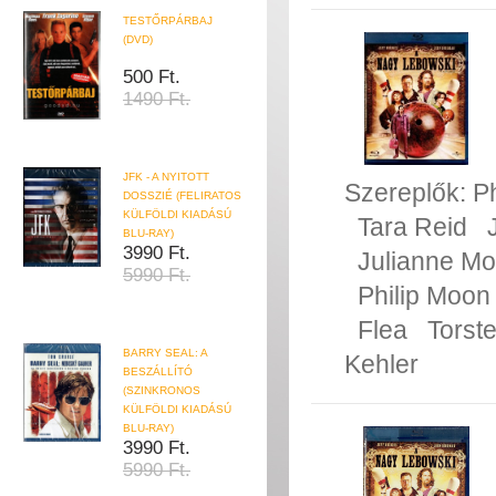
TESTŐRPÁRBAJ
(DVD)
500 Ft.
1490 Ft.
JFK - A NYITOTT
Szereplők:
P
DOSSZIÉ (FELIRATOS
KÜLFÖLDI KIADÁSÚ
Tara Reid
BLU-RAY)
3990 Ft.
Julianne Mo
5990 Ft.
Philip Moon
Flea
Torst
BARRY SEAL: A
Kehler
BESZÁLLÍTÓ
(SZINKRONOS
KÜLFÖLDI KIADÁSÚ
BLU-RAY)
3990 Ft.
5990 Ft.