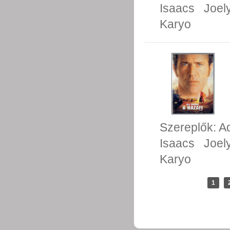
Isaacs
Joel
Karyo
Szereplők:
A
Isaacs
Joel
Karyo
1