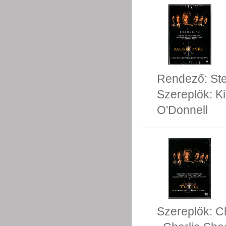
Rendező:
St
Szereplők:
Ki
O'Donnell
Szereplők:
C