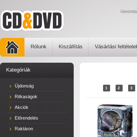
Üdvözölj
Rólunk
Kiszállítás
Vásárlási feltétele
Kategóriák
Újdonság
1
2
3
Ritkaságok
Akciók
Előrendelés
Raktáron