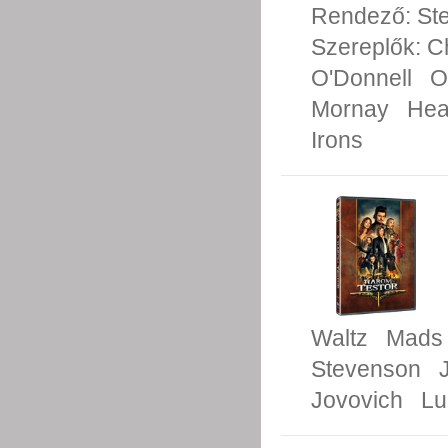
Rendező:
St
Szereplők:
C
O'Donnell
O
Mornay
Hea
Irons
Waltz
Mads 
Stevenson
Jovovich
Lu