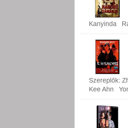
Kanyinda
R
Szereplők:
Z
Kee Ahn
Yo