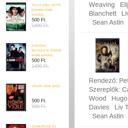
Weaving
El
FOLYÓ SZELI KETTÉ
(GAMMA HOME
Blanchett
Li
KIADÁS)
500 Ft.
Sean Astin
1490 Ft.
A ZSARUK
BECSÜLETE (FÓRUM
HOME KIADÁS)
500 Ft.
1490 Ft.
Rendező:
Pe
HŐSÖK VÉRE (DVD)
Szereplők:
C
Wood
Hugo
500 Ft.
Davies
Liv 
990 Ft.
Sean Astin
SZAMURÁJOK ÉS