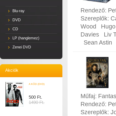
Rendező:
Pe
Blu-ray
Szereplők:
C
DVD
Wood
Hugo
CD
Davies
Liv 
LP (hanglemez)
Sean Astin
Zenei DVD
Akciók
A KÓD (DVD)
Műfaj:
Fanta
500 Ft.
1490 Ft.
Rendező:
Pe
Szereplők:
J