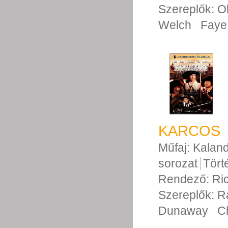
Szereplők:
O
Welch
Faye
KARCOS
Műfaj:
Kalan
sorozat
Tört
Rendező:
Ri
Szereplők:
R
Dunaway
C