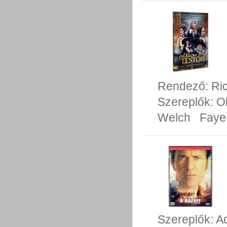
Rendező:
Ri
Szereplők:
O
Welch
Faye
Szereplők:
A