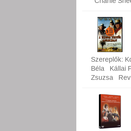
Charlie She
Szereplők:
K
Béla
Kállai 
Zsuzsa
Rev