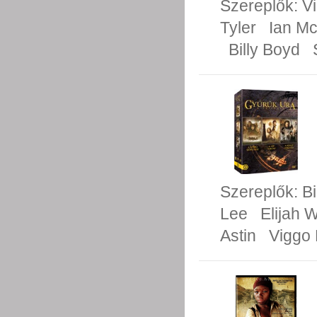
Szereplők:
V
Tyler
Ian Mc
Billy Boyd
Szereplők:
Bi
Lee
Elijah 
Astin
Viggo