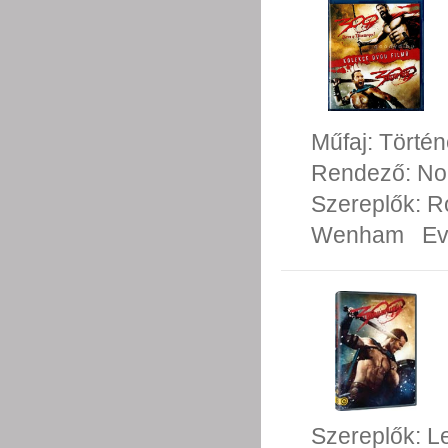
Műfaj:
Történ
Rendező:
No
Szereplők:
R
Wenham
Ev
Szereplők:
L