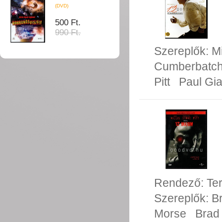
(DVD)
500 Ft.
990 Ft.
Szereplők:
M
Cumberbatc
Pitt
Paul Gia
Rendező:
Ter
Szereplők:
Br
Morse
Brad 