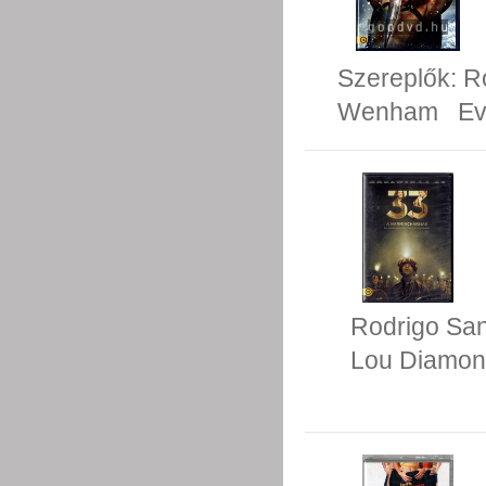
Szereplők:
R
Wenham
Ev
Rodrigo San
Lou Diamond