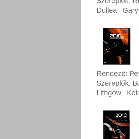
Szereplők:
R
Dullea
Gary
Rendező:
Pe
Szereplők:
B
Lithgow
Kei