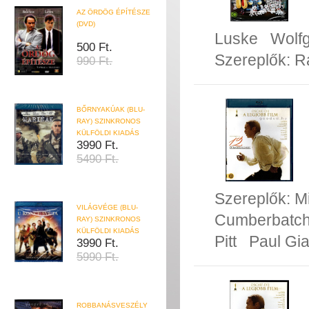
AZ ÖRDÖG ÉPÍTÉSZE
(DVD)
Luske
Wolf
500 Ft.
Szereplők:
R
990 Ft.
BŐRNYAKÚAK (BLU-
RAY) SZINKRONOS
KÜLFÖLDI KIADÁS
3990 Ft.
5490 Ft.
Szereplők:
M
VILÁGVÉGE (BLU-
Cumberbatc
RAY) SZINKRONOS
KÜLFÖLDI KIADÁS
Pitt
Paul Gia
3990 Ft.
5990 Ft.
ROBBANÁSVESZÉLY