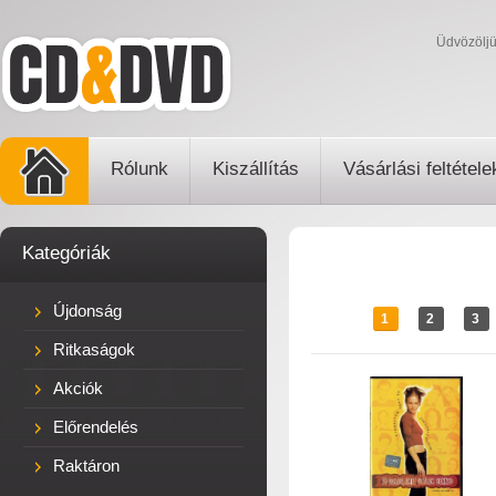
Üdvözölj
Rólunk
Kiszállítás
Vásárlási feltétele
Kategóriák
Újdonság
1
2
3
Ritkaságok
Akciók
Előrendelés
Raktáron