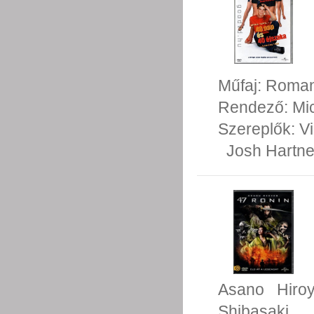
Műfaj:
Roman
Rendező:
Mi
Szereplők:
V
Josh Hartne
Asano
Hiro
Shibasaki