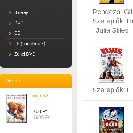
Rendező:
Gi
Blu-ray
Szereplők:
H
DVD
Julia Stiles
CD
LP (hanglemez)
Zenei DVD
Akciók
Szereplők:
El
PILLANGÓ
700 Ft.
1990 Ft.