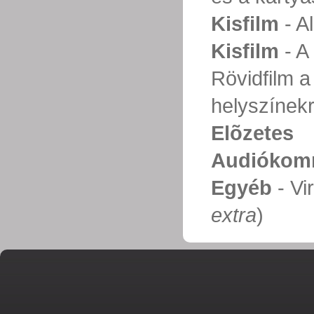
Kisfilm
- Al
Kisfilm
- A 
Rövidfilm a
helyszínekr
Elõzetes
Audiókom
Egyéb
- Vi
extra
)