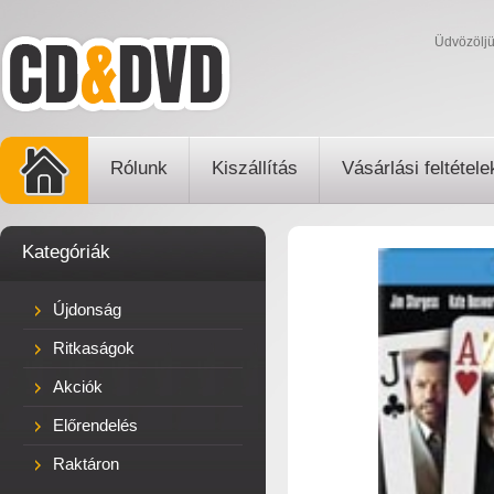
Üdvözölj
Rólunk
Kiszállítás
Vásárlási feltétele
Kategóriák
Újdonság
Ritkaságok
Akciók
Előrendelés
Raktáron