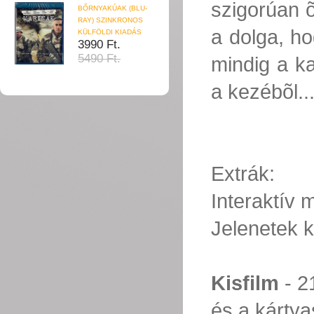
szigorúan õ
BŐRNYAKÚAK (BLU-
RAY) SZINKRONOS
a dolga, ho
KÜLFÖLDI KIADÁS
3990 Ft.
5490 Ft.
mindig a ka
a kezébõl..
Extrák:
Interaktív
Jelenetek k
Kisfilm
- 21
és a kárty