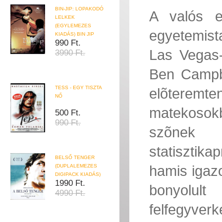
BIN-JIP: LOPAKODÓ
A valós e
LELKEK
(EGYLEMEZES
egyetemist
KIADÁS) BIN JIP
990 Ft.
Las Vegas-
3990 Ft.
Ben Campbe
TESS - EGY TISZTA
elõteremte
NŐ
matekosokb
500 Ft.
990 Ft.
szõnek
statiszti
BELSŐ TENGER
hamis igazo
(DUPLALEMEZES
DIGIPACK KIADÁS)
1990 Ft.
bonyolul
4990 Ft.
felfegyver