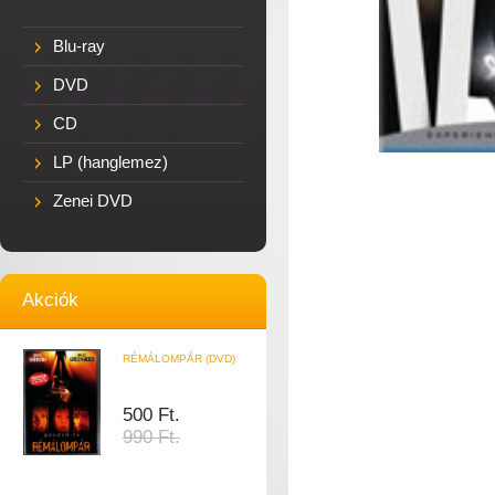
Blu-ray
DVD
CD
LP (hanglemez)
Zenei DVD
Akciók
RÉMÁLOMPÁR (DVD)
500 Ft.
990 Ft.