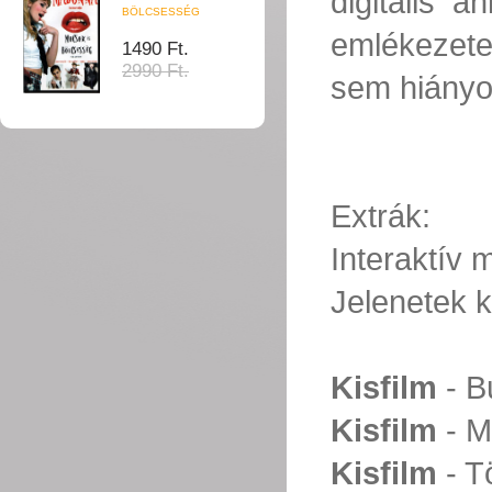
digitális 
BÖLCSESSÉG
emlékezete
1490 Ft.
2990 Ft.
sem hiányo
Extrák:
Interaktív
Jelenetek k
Kisfilm
- B
Kisfilm
- M
Kisfilm
- T