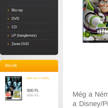
Blu-ray
DVD
CD
LP (hanglemez)
Zenei DVD
Akciók
MINT HAL A VÍZBŐL
500 Ft.
Még a Némo
990 Ft.
a Disney/Pi