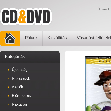
Üdvözölj
Rólunk
Kiszállítás
Vásárlási feltétele
Kategóriák
Újdonság
Ritkaságok
Akciók
Előrendelés
Raktáron