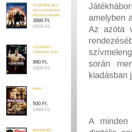
Játékhábor
VILÁGVÉGE (BLU-
RAY) SZINKRONOS
amelyben a 
KÜLFÖLDI KIADÁS
3990 Ft.
5990 Ft.
Az azóta v
rendezéséb
AZ ÉJSZAKA
szívmelen
TÖRVÉNYE (DVD)
során men
990 Ft.
1990 Ft.
kiadásban j
MOBIL
500 Ft.
1490 Ft.
A minden 
MOCSOK ÉS