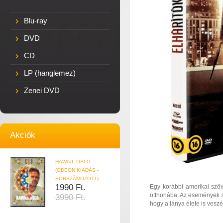
Blu-ray
DVD
CD
LP (hanglemez)
Zenei DVD
Akciók
HAWAII, OSLO
(ODEON KIADÁS -
SORSZÁMOZOTT)
1990 Ft.
Egy korábbi amerikai szöv
otthonába. Az események s
3990 Ft.
hogy a lánya élete is veszé