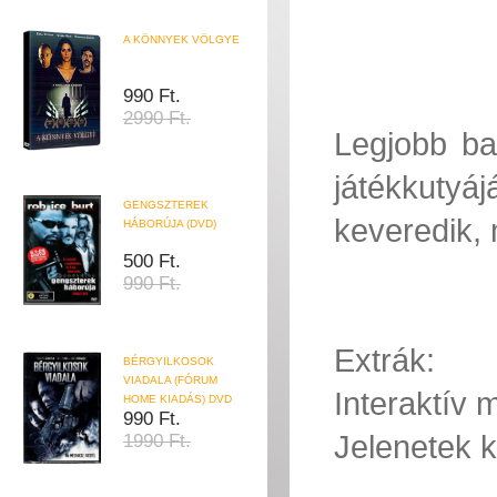
A KÖNNYEK VÖLGYE
990 Ft.
2990 Ft.
Legjobb ba
játékkuty
GENGSZTEREK
keveredik, 
HÁBORÚJA (DVD)
500 Ft.
990 Ft.
Extrák:
BÉRGYILKOSOK
VIADALA (FÓRUM
Interaktív
HOME KIADÁS) DVD
990 Ft.
Jelenetek k
1990 Ft.