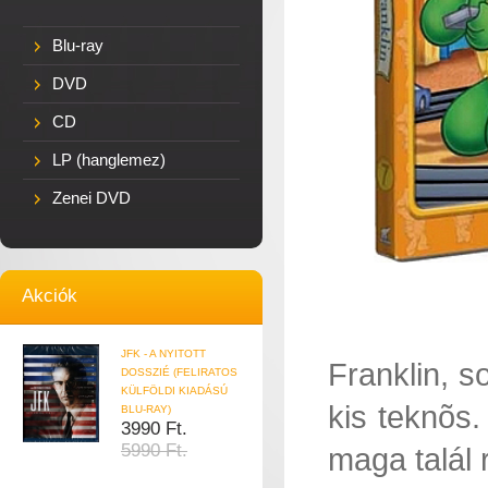
Blu-ray
DVD
CD
LP (hanglemez)
Zenei DVD
Akciók
JFK - A NYITOTT
Franklin, 
DOSSZIÉ (FELIRATOS
KÜLFÖLDI KIADÁSÚ
kis teknõs.
BLU-RAY)
3990 Ft.
5990 Ft.
maga talál 