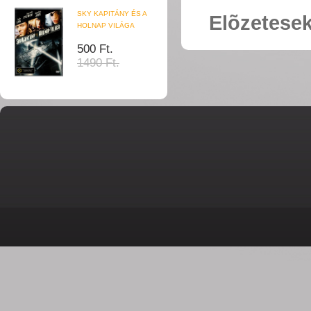
SKY KAPITÁNY ÉS A
Elõzetese
HOLNAP VILÁGA
500 Ft.
1490 Ft.