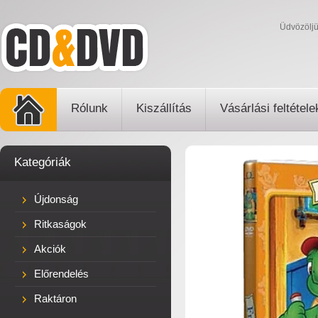
Üdvözölj
Rólunk
Kiszállítás
Vásárlási feltétele
Kategóriák
Újdonság
Ritkaságok
Akciók
Előrendelés
Raktáron