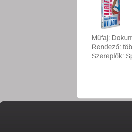
Műfaj:
Dokum
Rendező:
tö
Szereplők:
S