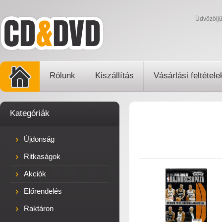
Üdvözölj
Rólunk
Kiszállítás
Vásárlási feltétele
Kategóriák
Újdonság
Ritkaságok
Akciók
Előrendelés
Raktáron