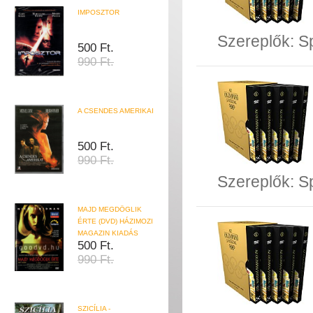
IMPOSZTOR
Szereplők:
S
500 Ft.
990 Ft.
A CSENDES AMERIKAI
500 Ft.
990 Ft.
Szereplők:
S
MAJD MEGDÖGLIK
ÉRTE (DVD) HÁZIMOZI
MAGAZIN KIADÁS
500 Ft.
990 Ft.
SZICÍLIA -