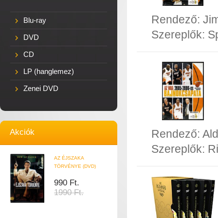
Rendező:
Ji
Blu-ray
Szereplők:
S
DVD
CD
LP (hanglemez)
Zenei DVD
Akciók
Rendező:
Al
Szereplők:
R
AZ ÉJSZAKA
TÖRVÉNYE (DVD)
990 Ft.
1990 Ft.