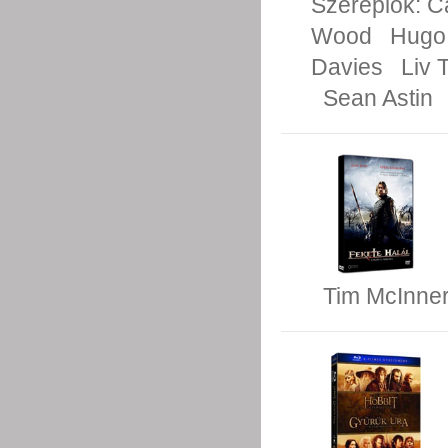
Szereplők:
C
Wood
Hugo
Davies
Liv 
Sean Astin
Tim McInne