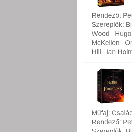
Rendező:
Pe
Szereplők:
Bi
Wood
Hugo
McKellen
Or
Hill
Ian Hol
Műfaj:
Család
Rendező:
Pe
Szereplők:
Bi