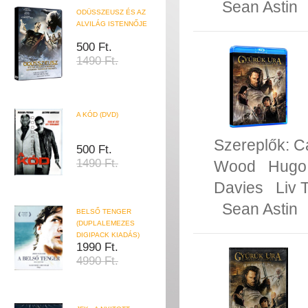
Sean Astin
ODÜSSZEUSZ ÉS AZ
ALVILÁG ISTENNŐJE
500 Ft.
1490 Ft.
A KÓD (DVD)
Szereplők:
C
500 Ft.
1490 Ft.
Wood
Hugo
Davies
Liv 
Sean Astin
BELSŐ TENGER
(DUPLALEMEZES
DIGIPACK KIADÁS)
1990 Ft.
4990 Ft.