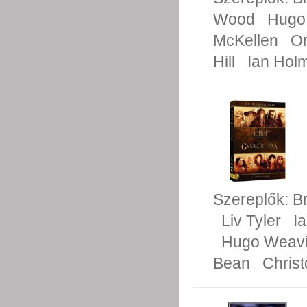
Wood
Hugo
McKellen
Or
Hill
Ian Hol
Szereplők:
B
Liv Tyler
I
Hugo Weav
Bean
Chris