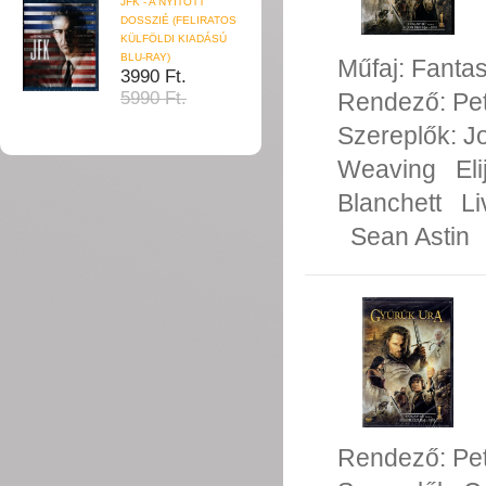
JFK - A NYITOTT
DOSSZIÉ (FELIRATOS
KÜLFÖLDI KIADÁSÚ
BLU-RAY)
Műfaj:
Fanta
3990 Ft.
Rendező:
Pe
5990 Ft.
Szereplők:
J
Weaving
El
Blanchett
Li
Sean Astin
Rendező:
Pe