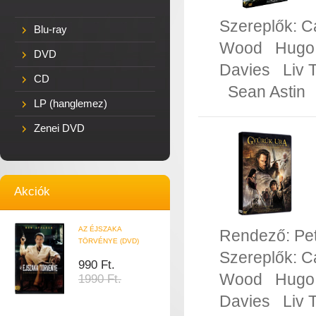
Szereplők:
C
Blu-ray
Wood
Hugo
DVD
Davies
Liv 
CD
Sean Astin
LP (hanglemez)
Zenei DVD
Akciók
AZ ÉJSZAKA
Rendező:
Pe
TÖRVÉNYE (DVD)
Szereplők:
C
990 Ft.
Wood
Hugo
1990 Ft.
Davies
Liv 