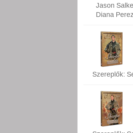
Jason Salk
Diana Pere
Szereplők:
S