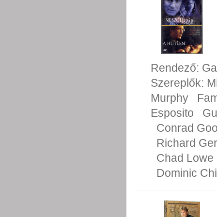
Rendező:
Ga
Szereplők:
M
Murphy
Fam
Esposito
Gu
Conrad Go
Richard Ge
Chad Lowe
Dominic Ch