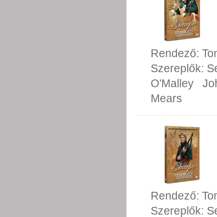
Rendező:
To
Szereplők:
S
O'Malley
Jo
Mears
Rendező:
To
Szereplők:
S