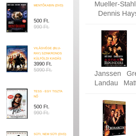
Mueller-Stahl
MENTŐKABIN (DVD)
Dennis Hay
500 Ft.
990 Ft.
VILÁGVÉGE (BLU-
RAY) SZINKRONOS
KÜLFÖLDI KIADÁS
3990 Ft.
5990 Ft.
Janssen
Gr
Landau
Mat
TESS - EGY TISZTA
NŐ
500 Ft.
990 Ft.
SÜTI, NEM SÜTI (DVD)