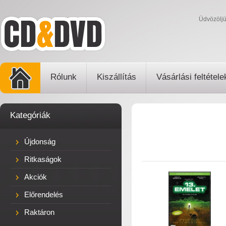
Üdvözölj
Rólunk
Kiszállítás
Vásárlási feltétele
Kategóriák
Újdonság
Ritkaságok
Akciók
Előrendelés
Raktáron