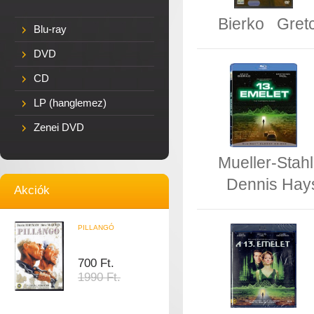
Bierko
Gret
Blu-ray
DVD
CD
LP (hanglemez)
Zenei DVD
Mueller-Stahl
Dennis Hay
Akciók
PILLANGÓ
700 Ft.
1990 Ft.