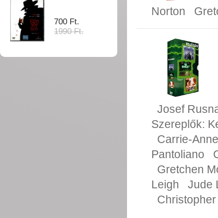
Norton
Gret
700 Ft.
1990 Ft.
Josef Rusn
Szereplők:
K
Carrie-Ann
Pantoliano
Gretchen M
Leigh
Jude
Christopher