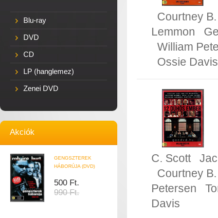
Courtney B.
Blu-ray
Lemmon
Ge
DVD
William Pet
CD
Ossie Davis
LP (hanglemez)
Zenei DVD
Akciók
C. Scott
Ja
GENGSZTEREK
HÁBORÚJA (DVD)
Courtney B.
500 Ft.
Petersen
To
990 Ft.
Davis