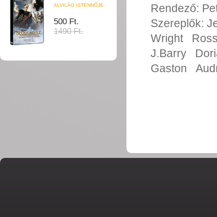
Rendező:
Pe
ALVILÁG ISTENNŐJE
500 Ft.
Szereplők:
J
1490 Ft.
Wright
Ross
J.Barry
Dor
Gaston
Audr