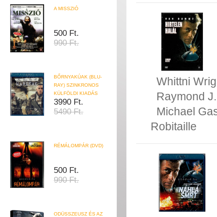
A MISSZIÓ
500 Ft.
990 Ft.
BŐRNYAKÚAK (BLU-
Whittni Wrig
RAY) SZINKRONOS
Raymond J.
KÜLFÖLDI KIADÁS
3990 Ft.
Michael Ga
5490 Ft.
Robitaille
RÉMÁLOMPÁR (DVD)
500 Ft.
990 Ft.
ODÜSSZEUSZ ÉS AZ