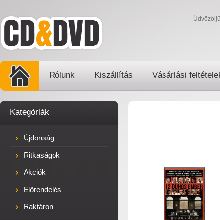
Üdvözölj
Rólunk
Kiszállítás
Vásárlási feltétele
Kategóriák
Újdonság
Ritkaságok
Akciók
Előrendelés
Raktáron