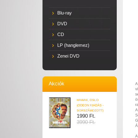
Blu-ray
DVD
CD
LP (hanglemez)
Zenei DVD
Akciók
A
v
s
ö
HAWAII, OSLO
r
(ODEON KIADÁS -
A
SORSZÁMOZOTT)
1990 Ft.
S
G
3990 Ft.
Á
A