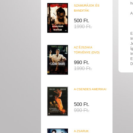
h
SZAMURÁJOK ÉS
BANDITÁK
A
500 Ft.
1990 Ft.
E
I
J
AZ ÉJSZAKA
Í
TÖRVÉNYE (DVD)
I
E
990 Ft.
D
1990 Ft.
A CSENDES AMERIKAI
500 Ft.
990 Ft.
A ZSARUK