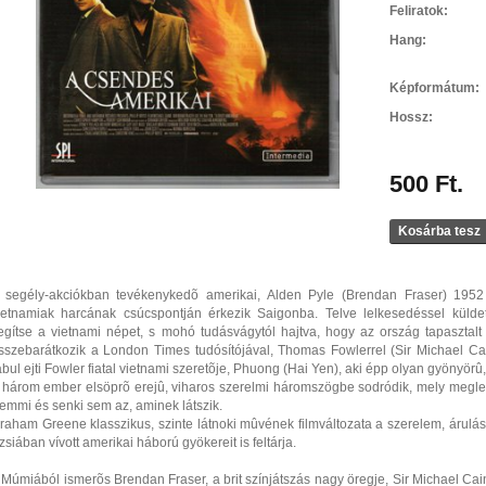
Feliratok:
Hang:
Képformátum:
Hossz:
500 Ft.
Kosárba tesz
 segély-akciókban tevékenykedõ amerikai, Alden Pyle (Brendan Fraser) 1952
ietnamiak harcának csúcspontján érkezik Saigonba. Telve lelkesedéssel külde
egítse a vietnami népet, s mohó tudásvágytól hajtva, hogy az ország tapasztalt
sszebarátkozik a London Times tudósítójával, Thomas Fowlerrel (Sir Michael C
abul ejti Fowler fiatal vietnami szeretõje, Phuong (Hai Yen), aki épp olyan gyönyörû
 három ember elsöprõ erejû, viharos szerelmi háromszögbe sodródik, mely meglep
emmi és senki sem az, aminek látszik.
raham Greene klasszikus, szinte látnoki mûvének filmváltozata a szerelem, árulás
zsiában vívott amerikai háború gyökereit is feltárja.
 Múmiából ismerõs Brendan Fraser, a brit színjátszás nagy öregje, Sir Michael Cai