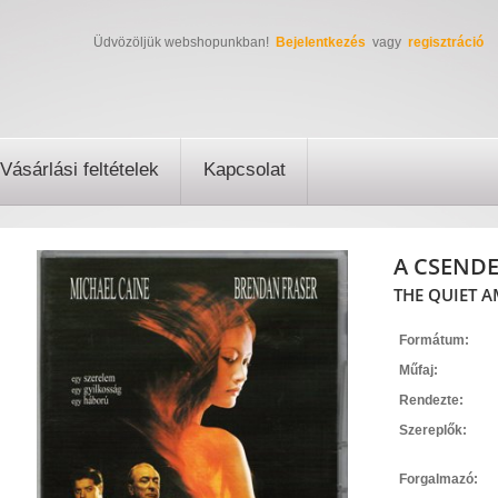
Üdvözöljük webshopunkban!
Bejelentkezés
vagy
regisztráció
Vásárlási feltételek
Kapcsolat
A CSENDE
THE QUIET A
Formátum:
Műfaj:
Rendezte:
Szereplők:
Forgalmazó: