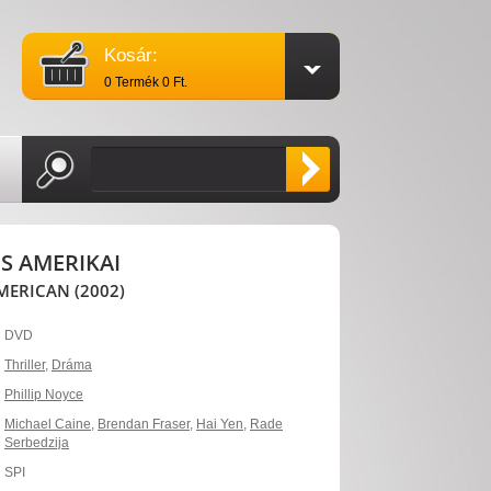
Kosár:
0 Termék 0 Ft.
S AMERIKAI
MERICAN (2002)
DVD
Thriller
,
Dráma
Phillip Noyce
Michael Caine
,
Brendan Fraser
,
Hai Yen
,
Rade
Serbedzija
SPI