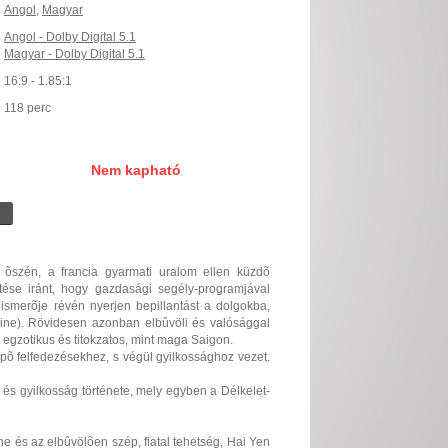
Angol
,
Magyar
Angol - Dolby Digital 5.1
Magyar - Dolby Digital 5.1
16:9 - 1.85:1
118 perc
Nem kapható
 õszén, a francia gyarmati uralom ellen küzdõ
tése iránt, hogy gazdasági segély-programjával
 ismerõje révén nyerjen bepillantást a dolgokba,
aine). Rövidesen azonban elbûvöli és valósággal
, egzotikus és titokzatos, mint maga Saigon.
õ felfedezésekhez, s végül gyilkossághoz vezet.
 és gyilkosság története, mely egyben a Délkelet-
ne és az elbûvölõen szép, fiatal tehetség, Hai Yen