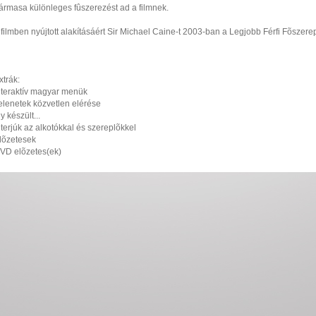
ármasa különleges fûszerezést ad a filmnek.
 filmben nyújtott alakításáért Sir Michael Caine-t 2003-ban a Legjobb Férfi Fõszerep
xtrák:
nteraktív magyar menük
elenetek közvetlen elérése
gy készült...
nterjúk az alkotókkal és szereplõkkel
lõzetesek
VD elõzetes(ek)