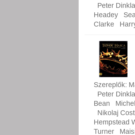
Peter Dinkl
Headey
Sea
Clarke
Harr
Szereplők:
M
Peter Dinkl
Bean
Michel
Nikolaj Cos
Hempstead W
Turner
Mais