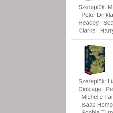
Szereplők:
M
Peter Dinkl
Headey
Sea
Clarke
Harr
Szereplők:
L
Dinklage
Pe
Michelle Fai
Isaac Hemp
Sophie Turn