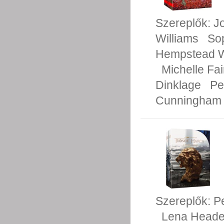
Szereplők:
J
Williams
So
Hempstead W
Michelle Fai
Dinklage
Pe
Cunningham
Szereplők:
P
Lena Head