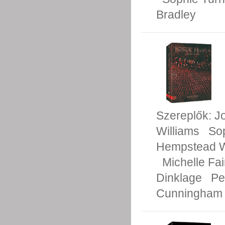
Bradley
Szereplők:
J
Williams
So
Hempstead W
Michelle Fai
Dinklage
Pe
Cunningham