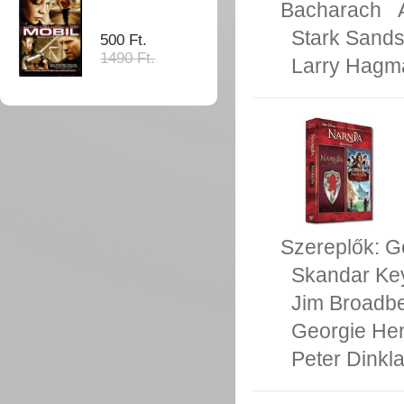
Bacharach
Stark Sand
500 Ft.
1490 Ft.
Larry Hagm
Szereplők:
G
Skandar Ke
Jim Broadb
Georgie He
Peter Dinkl