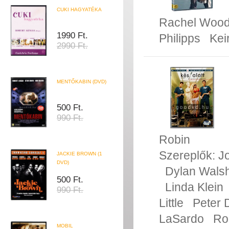
CUKI HAGYATÉKA
Rachel Woo
1990 Ft.
Philipps
Kei
2990 Ft.
MENTŐKABIN (DVD)
500 Ft.
990 Ft.
Robin
Szereplők:
J
JACKIE BROWN (1
DVD)
Dylan Wals
500 Ft.
Linda Klein
990 Ft.
Little
Peter 
LaSardo
Ro
MOBIL