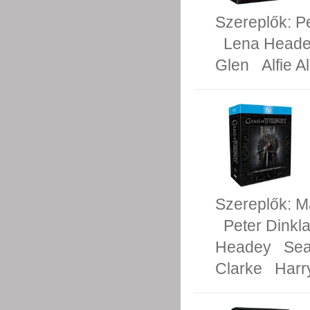
Szereplők:
P
Lena Head
Glen
Alfie A
Szereplők:
M
Peter Dinkl
Headey
Sea
Clarke
Harr