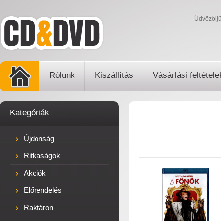
Üdvözölj
Rólunk
Kiszállítás
Vásárlási feltétele
Kategóriák
Újdonság
Ritkaságok
Akciók
Előrendelés
Raktáron