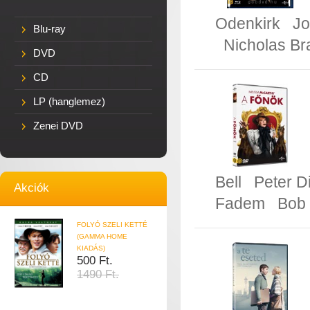
Odenkirk
J
Blu-ray
Nicholas Br
DVD
CD
LP (hanglemez)
Zenei DVD
Bell
Peter D
Akciók
Fadem
Bob 
FOLYÓ SZELI KETTÉ
(GAMMA HOME
KIADÁS)
500 Ft.
1490 Ft.