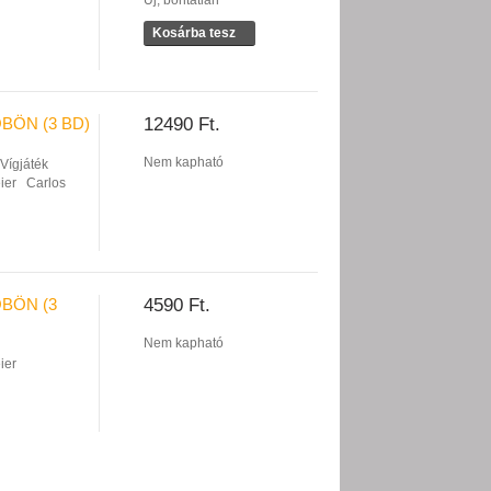
Új, bontatlan
Kosárba tesz
BÖN (3 BD)
12490 Ft.
Nem kapható
Vígjáték
ier
Carlos
BÖN (3
4590 Ft.
Nem kapható
ier