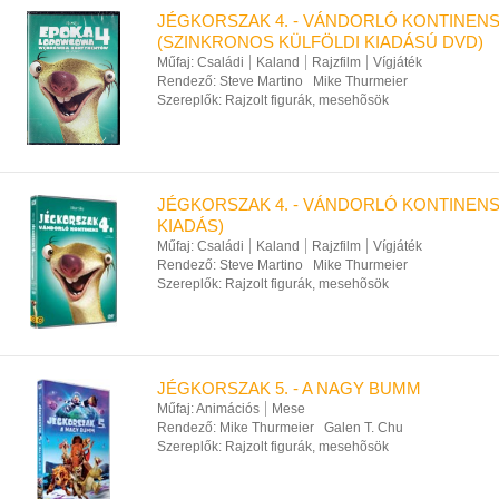
JÉGKORSZAK 4. - VÁNDORLÓ KONTINEN
(SZINKRONOS KÜLFÖLDI KIADÁSÚ DVD)
Műfaj:
Családi
Kaland
Rajzfilm
Vígjáték
Rendező:
Steve Martino
Mike Thurmeier
Szereplők:
Rajzolt figurák, mesehõsök
JÉGKORSZAK 4. - VÁNDORLÓ KONTINENS
KIADÁS)
Műfaj:
Családi
Kaland
Rajzfilm
Vígjáték
Rendező:
Steve Martino
Mike Thurmeier
Szereplők:
Rajzolt figurák, mesehõsök
JÉGKORSZAK 5. - A NAGY BUMM
Műfaj:
Animációs
Mese
Rendező:
Mike Thurmeier
Galen T. Chu
Szereplők:
Rajzolt figurák, mesehõsök