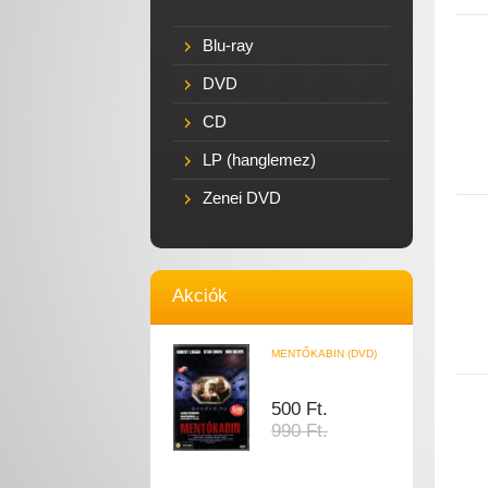
Blu-ray
DVD
CD
LP (hanglemez)
Zenei DVD
Akciók
MENTŐKABIN (DVD)
500 Ft.
990 Ft.