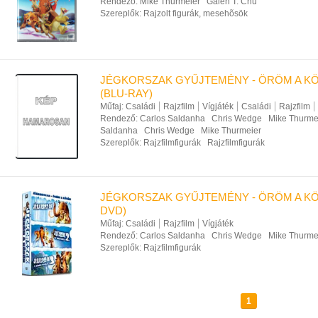
Rendező:
Mike Thurmeier
Galen T. Chu
Szereplők:
Rajzolt figurák, mesehõsök
JÉGKORSZAK GYŰJTEMÉNY - ÖRÖM A KÖ
(BLU-RAY)
Műfaj:
Családi
Rajzfilm
Vígjáték
Családi
Rajzfilm
Rendező:
Carlos Saldanha
Chris Wedge
Mike Thurme
Saldanha
Chris Wedge
Mike Thurmeier
Szereplők:
Rajzfilmfigurák
Rajzfilmfigurák
JÉGKORSZAK GYŰJTEMÉNY - ÖRÖM A KÖ
DVD)
Műfaj:
Családi
Rajzfilm
Vígjáték
Rendező:
Carlos Saldanha
Chris Wedge
Mike Thurme
Szereplők:
Rajzfilmfigurák
1