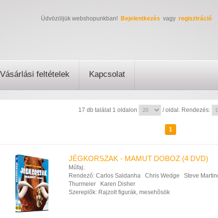
Üdvözöljük webshopunkban!
Bejelentkezés
vagy
regisztráció
Vásárlási feltételek
Kapcsolat
17 db találat 1 oldalon
/ oldal. Rendezés:
1
JÉGKORSZAK - MAMUT DOBOZ (4 DVD)
Műfaj:
Rendező:
Carlos Saldanha
Chris Wedge
Steve Martin
Thurmeier
Karen Disher
Szereplők:
Rajzolt figurák, mesehõsök