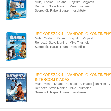
Műfaj:
Családi
Kaland
Rajzfilm
Vígjáték
Rendező:
Steve Martino
Mike Thurmeier
Szereplők:
Rajzolt figurák, mesehõsök
JÉGKORSZAK 4. - VÁNDORLÓ KONTINENS
Műfaj:
Családi
Kaland
Rajzfilm
Vígjáték
Rendező:
Steve Martino
Mike Thurmeier
Szereplők:
Rajzolt figurák, mesehõsök
JÉGKORSZAK 4. - VÁNDORLÓ KONTINENS
INTERCOM KIADÁS
Műfaj:
Mese
Kaland
Családi
Animáció
Rajzfilm
V
Rendező:
Steve Martino
Mike Thurmeier
Szereplők:
Rajzolt figurák, mesehõsök