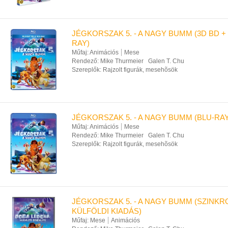
JÉGKORSZAK 5. - A NAGY BUMM (3D BD + 
RAY)
Műfaj:
Animációs
Mese
Rendező:
Mike Thurmeier
Galen T. Chu
Szereplők:
Rajzolt figurák, mesehõsök
JÉGKORSZAK 5. - A NAGY BUMM (BLU-RAY
Műfaj:
Animációs
Mese
Rendező:
Mike Thurmeier
Galen T. Chu
Szereplők:
Rajzolt figurák, mesehõsök
JÉGKORSZAK 5. - A NAGY BUMM (SZINK
KÜLFÖLDI KIADÁS)
Műfaj:
Mese
Animációs