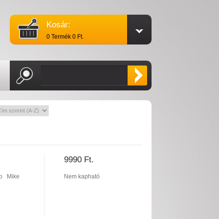
Kosár:
0 Termék 0 Ft.
9990 Ft.
o
Mike
Nem kapható