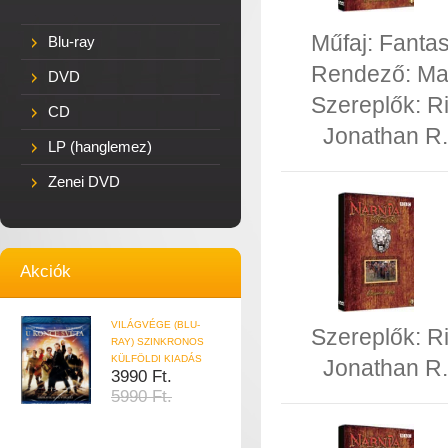
Műfaj:
Fanta
Blu-ray
Rendező:
Ma
DVD
Szereplők:
R
CD
Jonathan R.
LP (hanglemez)
Zenei DVD
Akciók
VILÁGVÉGE (BLU-
Szereplők:
R
RAY) SZINKRONOS
KÜLFÖLDI KIADÁS
Jonathan R.
3990 Ft.
5990 Ft.