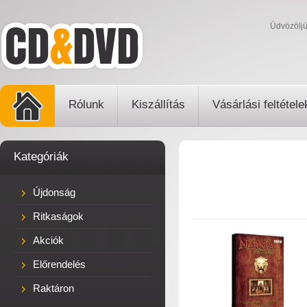
Üdvözölj
Rólunk
Kiszállítás
Vásárlási feltétele
Kategóriák
Újdonság
Ritkaságok
Akciók
Előrendelés
Raktáron