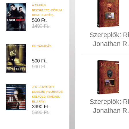
A ZSARUK
BECSÜLETE (FÓRUM
HOME KIADÁS)
500 Ft.
1490 Ft.
Szereplők:
R
Jonathan R.
FELTÁMADÁS
500 Ft.
990 Ft.
JFK - A NYITOTT
DOSSZIÉ (FELIRATOS
KÜLFÖLDI KIADÁSÚ
Szereplők:
R
BLU-RAY)
3990 Ft.
Jonathan R.
5990 Ft.