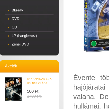
Blu-ray
DVD
CD
LP (hanglemez)
Zenei DVD
Akciók
Évente töb
SKY KAPITÁNY ÉS A
HOLNAP VILÁGA
hajójáratai
500 Ft.
valaha. De
1490 Ft.
hullámai, 