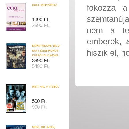
fokozza a
CUKI HAGYATÉKA
szemtanúja
1990 Ft.
2990 Ft.
nem a te
emberek, a
BŐRNYAKÚAK (BLU-
hiszik el, 
RAY) SZINKRONOS
KÜLFÖLDI KIADÁS
3990 Ft.
5490 Ft.
MINT HAL A VÍZBŐL
500 Ft.
990 Ft.
MERU (BLU-RAY)