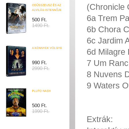
(Chronicle
ODÜSSZEUSZ ÉS AZ
ALVILÁG ISTENNŐJE
6a Trem Pa
500 Ft.
1490 Ft.
6b Chora C
6c Jardim
A KÖNNYEK VÖLGYE
6d Milagre
7 Um Ranc
990 Ft.
2990 Ft.
8 Nuvens D
9 Waters O
PLUTO NASH
500 Ft.
1990 Ft.
Extrák: