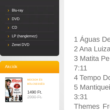
Blu-ray
DVD
CD
LP (hanglemez)
1 Águas De
Zenei DVD
2 Ana Luiz
3 Matita Pe
7:11
Akciók
4 Tempo Do
MOCSOK ÉS
BÖLCSESSÉG
5 Mantique
1490 Ft.
3:31
2990 Ft.
Themes Fr