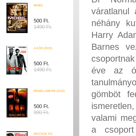
MOBIL
váratlanul
500 Ft.
néhány kut
1490 Ft.
Harry Adam
Barnes ve
A KÓD (DVD)
csoportnak
500 Ft.
éve az óc
1490 Ft.
tanulmányo
gömböt fe
RÉMÁLOMPÁR (DVD)
ismeretlen
500 Ft.
990 Ft.
valami meg
a csoport
MOCSOK ÉS