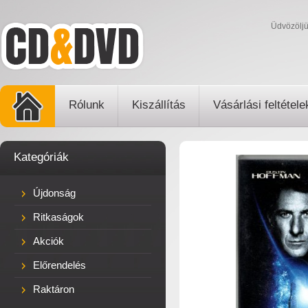
Üdvözölj
Rólunk
Kiszállítás
Vásárlási feltétele
Kategóriák
Újdonság
Ritkaságok
Akciók
Előrendelés
Raktáron