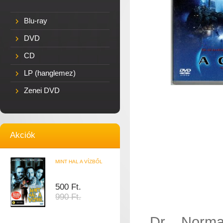
Blu-ray
DVD
CD
LP (hanglemez)
Zenei DVD
Akciók
MINT HAL A VÍZBŐL
500 Ft.
990 Ft.
Dr Norma