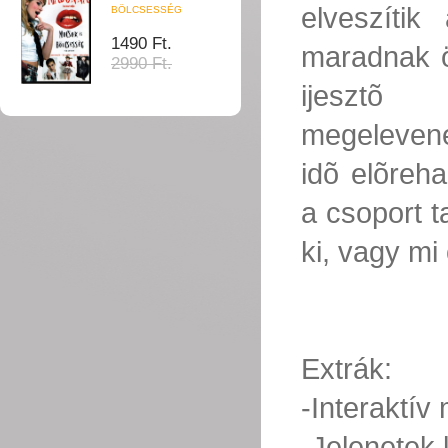
elveszítik
BÖLCSESSÉG
1490 Ft.
maradnak ö
2990 Ft.
ijesztõ
megelevene
idõ elõreh
a csoport t
ki, vagy mi
Extrák:
-Interaktív
-Jelenetek 