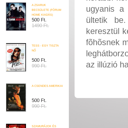
A ZSARUK
ugyanis a 
BECSÜLETE (FÓRUM
HOME KIADÁS)
ültetik b
500 Ft.
1490 Ft.
keresztül ke
fõhõsnek me
TESS - EGY TISZTA
leghátborz
NŐ
500 Ft.
az illúzió 
990 Ft.
A CSENDES AMERIKAI
500 Ft.
990 Ft.
SZAMURÁJOK ÉS