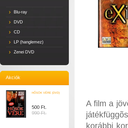
Blu-ray
DVD
CD
LP (hanglemez)
Zenei DVD
Akciók
HŐSÖK VÉRE (DVD)
A film a j
500 Ft.
játékfügg
990 Ft.
korábbi kor