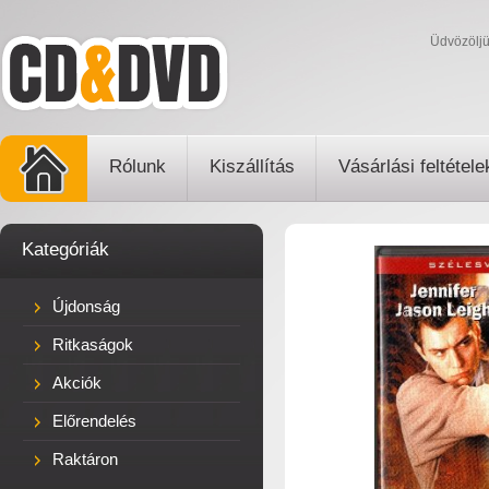
Üdvözölj
Rólunk
Kiszállítás
Vásárlási feltétele
Kategóriák
Újdonság
Ritkaságok
Akciók
Előrendelés
Raktáron