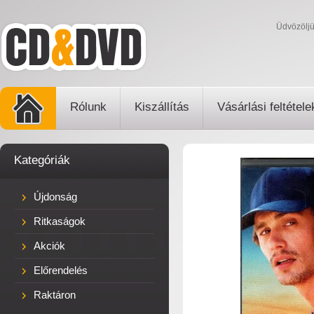
Üdvözölj
Rólunk
Kiszállítás
Vásárlási feltétele
Kategóriák
Újdonság
Ritkaságok
Akciók
Előrendelés
Raktáron