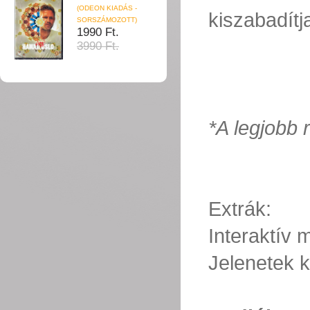
(ODEON KIADÁS -
kiszabadítj
SORSZÁMOZOTT)
1990 Ft.
3990 Ft.
*A legjobb 
Extrák:
Interaktív
Jelenetek k