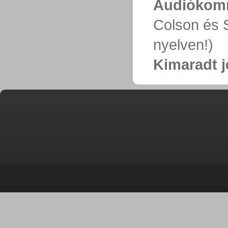
Audiókom
Colson és 
nyelven!)
Kimaradt j