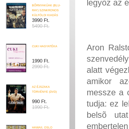
legyõz az é
BŐRNYAKÚAK (BLU-
RAY) SZINKRONOS
KÜLFÖLDI KIADÁS
3990 Ft.
5490 Ft.
Aron Ralst
CUKI HAGYATÉKA
szenvedély
1990 Ft.
2990 Ft.
alatt végez
amikor az
AZ ÉJSZAKA
messze a ci
TÖRVÉNYE (DVD)
990 Ft.
tudja: ez l
1990 Ft.
belsõ uta
embertel
HAWAII, OSLO