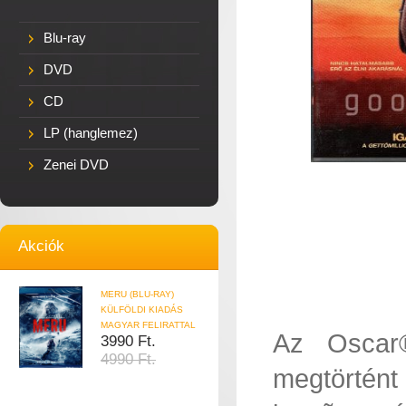
Blu-ray
DVD
CD
LP (hanglemez)
Zenei DVD
Akciók
MERU (BLU-RAY)
KÜLFÖLDI KIADÁS
MAGYAR FELIRATTAL
Az Oscar®
3990 Ft.
4990 Ft.
megtörtént 