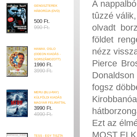
A nappalból
GENGSZTEREK
HÁBORÚJA (DVD)
tûzzé válik
500 Ft.
olvadt bor
990 Ft.
földet reng
nézz vissza
HAWAII, OSLO
(ODEON KIADÁS -
SORSZÁMOZOTT)
Pierce Bro
1990 Ft.
3990 Ft.
Donaldson 
fogsz döbb
MERU (BLU-RAY)
Kirobban
KÜLFÖLDI KIADÁS
MAGYAR FELIRATTAL
3990 Ft.
hátborzong
4990 Ft.
Ezt az élmé
MOST ELK
TESS - EGY TISZTA