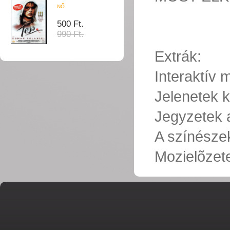
NŐ
500 Ft.
990 Ft.
Extrák:
Interaktív
Jelenetek k
Jegyzetek a
A színésze
Mozielõzet