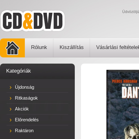
Üdvözölj
Rólunk
Kiszállítás
Vásárlási feltétele
Kategóriák
Újdonság
Ritkaságok
Akciók
Előrendelés
Raktáron