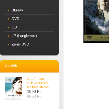
Blu-ray
DVD
CD
LP (hanglemez)
Zenei DVD
Akciók
BELSŐ TENGER
(DUPLALEMEZES
DIGIPACK KIADÁS)
1990 Ft.
4990 Ft.