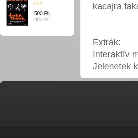
kacajra fak
DVD)
500 Ft.
990 Ft.
Extrák:
Interaktív
Jelenetek k