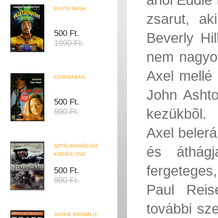
PLUTO NASH
zsarut, ak
500 Ft.
Beverly Hi
1990 Ft.
nem nagyon
Axel mellé
CSAPDÁBAN
John Asht
500 Ft.
kezükbõl.
990 Ft.
Axel belerá
SZTÁLINGRÁD (ÚJ
és áthágj
KIADÁS) DVD
fergeteges,
500 Ft.
990 Ft.
Paul Rei
további sze
JACKIE BROWN (1