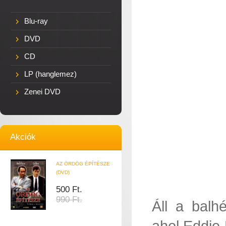
Blu-ray
DVD
CD
LP (hanglemez)
Zenei DVD
Akciók
AZ ÖRDÖG ÉPÍTÉSZE
(DVD)
500 Ft.
990 Ft.
Áll a balh
ahol Eddie 