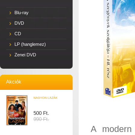
Blu-ray
DVD
CD
LP (hanglemez)
Zenei DVD
Akciók
NAGYON LAZÁK
500 Ft.
990 Ft.
A modern 