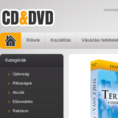
Üdvözölj
Rólunk
Kiszállítás
Vásárlási feltétele
Kategóriák
Újdonság
Ritkaságok
Akciók
Előrendelés
Raktáron