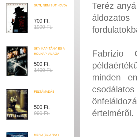
Teréz anyá
SÜTI, NEM SÜTI (DVD)
áldozatos
700 Ft.
1990 Ft.
fordulatokb
SKY KAPITÁNY ÉS A
Fabrizio 
HOLNAP VILÁGA
példaértékû
500 Ft.
1490 Ft.
minden em
csodálat
FELTÁMADÁS
önfeláldozá
500 Ft.
értelmérõl.
990 Ft.
MERU (BLU-RAY)