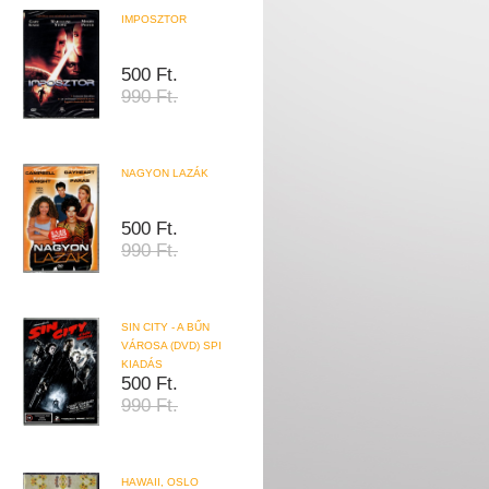
IMPOSZTOR
500 Ft.
990 Ft.
NAGYON LAZÁK
500 Ft.
990 Ft.
SIN CITY - A BŰN
VÁROSA (DVD) SPI
KIADÁS
500 Ft.
990 Ft.
HAWAII, OSLO