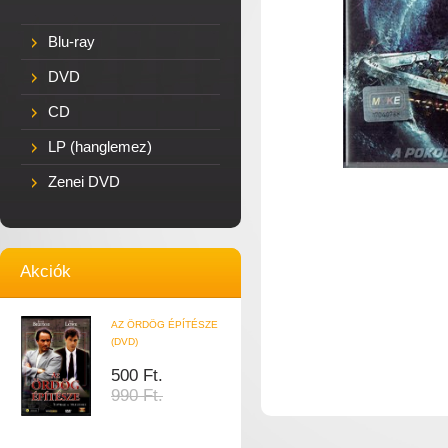
Blu-ray
DVD
CD
LP (hanglemez)
Zenei DVD
Akciók
AZ ÖRDÖG ÉPÍTÉSZE
(DVD)
500 Ft.
990 Ft.