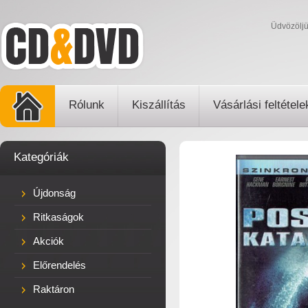
Üdvözölj
Rólunk
Kiszállítás
Vásárlási feltétele
Kategóriák
Újdonság
Ritkaságok
Akciók
Előrendelés
Raktáron