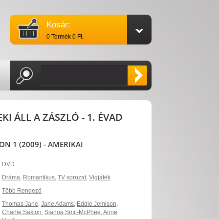
Kosár:
0 Termék 0 Ft.
KI ÁLL A ZÁSZLÓ - 1. ÉVAD
ON 1 (2009) - AMERIKAI
DVD
Dráma
,
Romantikus
,
TV sorozat
,
Vígjáték
Több Rendezõ
Thomas Jane
,
Jane Adams
,
Eddie Jemison
,
Charlie Saxton
,
Sianoa Smit-McPhee
,
Anne