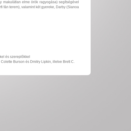
Egy makulátlan elme örök ragyogása) segítségével
érfi fán terem), valamint két gyereke, Darby (Sianoa
kkel és szereplõkkel
olette Burson és Dmitry Lipkin, illetve Brett C.