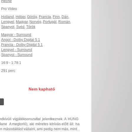
Heche
Pro Video
Holland
,
Héber
,
Görög
,
Francia
,
Finn
,
Dán
,
Lengyel
,
Magyar
,
Norvég
,
Portugál
,
Román
,
Spanyol
,
Svéd
,
Török
Magyar - Surround
Angol - Dolby Digital 5.1
Francia - Dolby Digital 5.1
Lengyel - Surround
Spanyol - Surround
16:9 - 1:78:1
291 perc
Nem kapható
ndkívüli vígjátéksorozattal jelentkeznek. A HUNG 
e  A megtorló), aki méretes kihívás elõtt áll: ha
n másodállást vállalni, ami pedig nem más, mint...