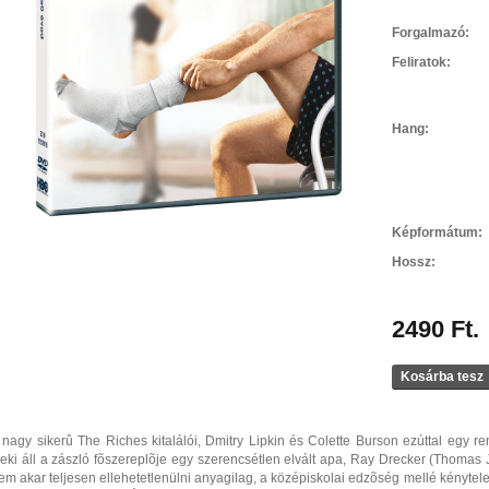
Forgalmazó:
Feliratok:
Hang:
Képformátum:
Hossz:
2490 Ft.
Kosárba tesz
 nagy sikerû The Riches kitalálói, Dmitry Lipkin és Colette Burson ezúttal egy re
eki áll a zászló fõszereplõje egy szerencsétlen elvált apa, Ray Drecker (Thomas Jan
em akar teljesen ellehetetlenülni anyagilag, a középiskolai edzõség mellé kénytele