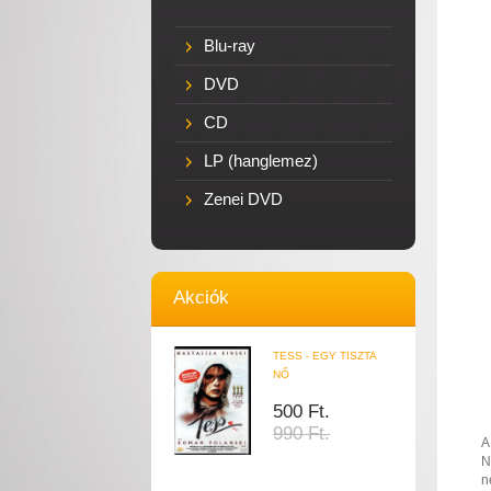
Blu-ray
DVD
CD
LP (hanglemez)
Zenei DVD
Akciók
TESS - EGY TISZTA
NŐ
500 Ft.
990 Ft.
A
N
n