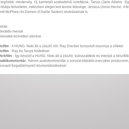
 legõsibb mesterség. Új karrierjét szabadelvû üzlettársa, Tanya (Jane Adams  
róbálja felíveltetni, miközben eleget kell tennie felesége, Jessica (Anne Heche  A f
mit-McPhee) és Damon (Charlie Saxton) elvárásainak is.
xtrák:
nteraktív menük
elenetek közvetlen elérése
isfilm
- A HUNG  Neki áll a zászló nõi: Ray Drecker bonyolult viszonya a nõkkel
isfilm
- Ray és Tanya hirdetései
erkfilm
- Így készült a HUNG  Neki áll a zászló: kulisszatitkok és interjúk a készítõ
udiókommentár
- Három audiokommentár a sorozat kitalálói-executive producerei, C
eonard forgatókönyvíró közremûködésével