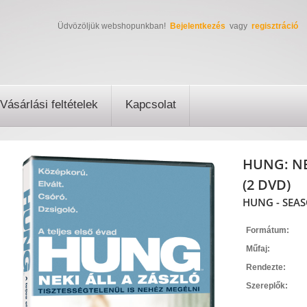
Üdvözöljük webshopunkban!
Bejelentkezés
vagy
regisztráció
Vásárlási feltételek
Kapcsolat
HUNG: NE
(2 DVD)
HUNG - SEAS
Formátum:
Műfaj:
Rendezte:
Szereplők: