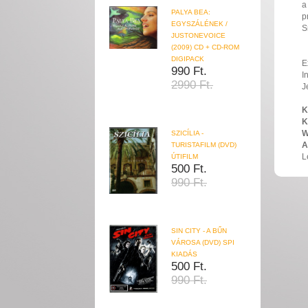
a
PALYA BEA:
p
EGYSZÁLÉNEK /
S
JUSTONEVOICE
(2009) CD + CD-ROM
DIGIPACK
E
990 Ft.
I
2990 Ft.
J
K
K
W
SZICÍLIA -
A
TURISTAFILM (DVD)
L
ÚTIFILM
500 Ft.
990 Ft.
SIN CITY - A BŰN
VÁROSA (DVD) SPI
KIADÁS
500 Ft.
990 Ft.