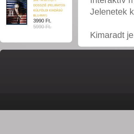
JFK - A NYITOTT
DOSSZIÉ (FELIRATOS
Jelenetek k
KÜLFÖLDI KIADÁSÚ
BLU-RAY)
3990 Ft.
5990 Ft.
Kimaradt 