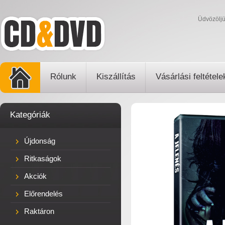
Üdvözölj
Rólunk
Kiszállítás
Vásárlási feltétele
Kategóriák
Újdonság
Ritkaságok
Akciók
Előrendelés
Raktáron