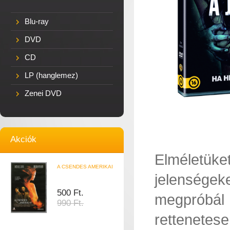
Blu-ray
DVD
CD
LP (hanglemez)
Zenei DVD
Akciók
Elméletük
A CSENDES AMERIKAI
jelensége
500 Ft.
megpróbál e
990 Ft.
rettenetese