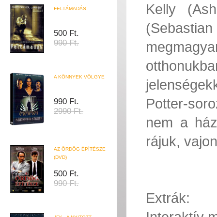
Kelly (As
FELTÁMADÁS
(Sebasti
500 Ft.
990 Ft.
megmagya
otthonukb
A KÖNNYEK VÖLGYE
jelenségekk
Potter-soro
990 Ft.
2990 Ft.
nem a ház
rájuk, vaj
AZ ÖRDÖG ÉPÍTÉSZE
(DVD)
500 Ft.
990 Ft.
Extrák:
Interaktív