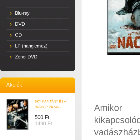
Blu-ray
DVD
CD
LP (hanglemez)
Zenei DVD
Akciók
SKY KAPITÁNY ÉS A
Amikor 
HOLNAP VILÁGA
500 Ft.
kikapcsoló
1490 Ft.
vadászházb