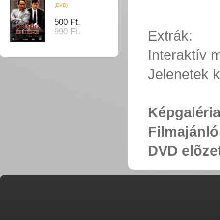
(DVD)
500 Ft.
990 Ft.
Extrák:
Interaktív
Jelenetek k
Képgaléri
Filmajánló
DVD elõze