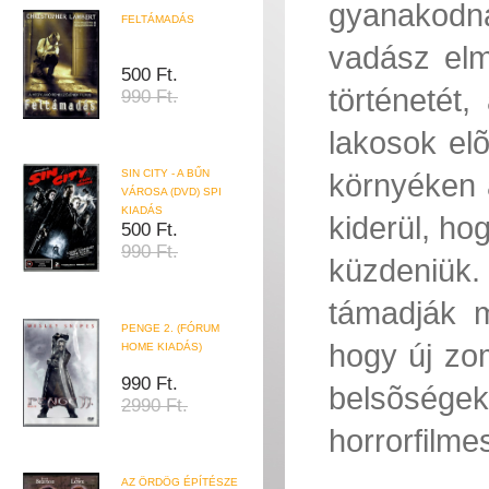
gyanakodna
FELTÁMADÁS
vadász elm
500 Ft.
történetét
990 Ft.
lakosok elõ
SIN CITY - A BŰN
környéken 
VÁROSA (DVD) SPI
KIADÁS
kiderül, hog
500 Ft.
990 Ft.
küzdeniük.
támadják m
PENGE 2. (FÓRUM
hogy új zom
HOME KIADÁS)
990 Ft.
belsõségek
2990 Ft.
horrorfilme
AZ ÖRDÖG ÉPÍTÉSZE