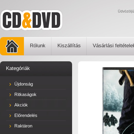
Üdvözölj
Rólunk
Kiszállítás
Vásárlási feltétele
Kategóriák
Újdonság
Ritkaságok
Akciók
Előrendelés
Raktáron