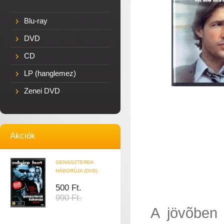
Blu-ray
DVD
CD
LP (hanglemez)
Zenei DVD
Akciók
GENGSZTEREK
HÁBORÚJA (DVD)
500 Ft.
990 Ft.
A jövõben 