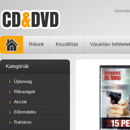
Üdvözölj
Rólunk
Kiszállítás
Vásárlási feltétele
Kategóriák
Újdonság
Ritkaságok
Akciók
Előrendelés
Raktáron