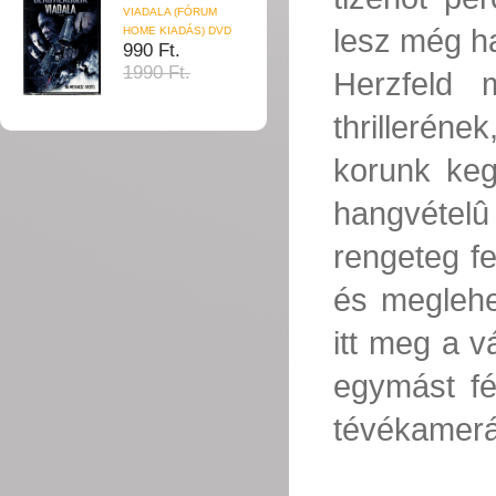
VIADALA (FÓRUM
lesz még h
HOME KIADÁS) DVD
990 Ft.
1990 Ft.
Herzfeld 
thrilleréne
korunk kegy
hangvétel
rengeteg fe
és meglehet
itt meg a 
egymást fé
tévékamerá