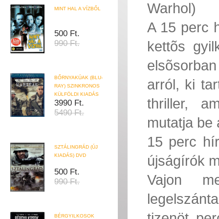
Warhol)
MINT HAL A VÍZBŐL
A 15 perc h
500 Ft.
kettõs gyi
990 Ft.
elsõsorban
BŐRNYAKÚAK (BLU-
arról, ki t
RAY) SZINKRONOS
KÜLFÖLDI KIADÁS
thriller,
3990 Ft.
5490 Ft.
mutatja be
15 perc hí
SZTÁLINGRÁD (ÚJ
KIADÁS) DVD
újságírók 
500 Ft.
Vajon me
990 Ft.
legelszánt
tizenöt p
BÉRGYILKOSOK