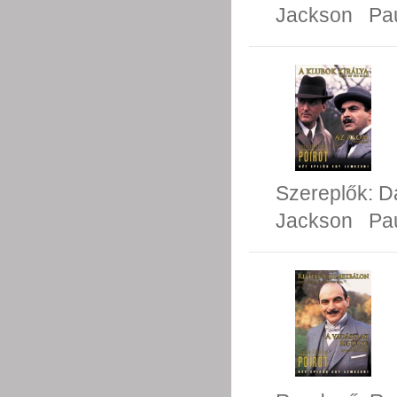
Jackson
Pa
Szereplők:
D
Jackson
Pa