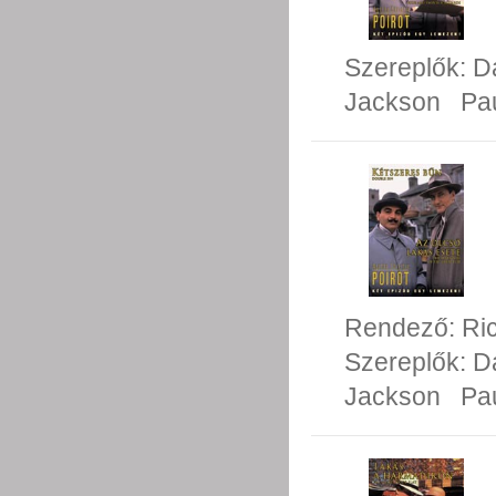
Szereplők:
D
Jackson
Pa
Rendező:
Ri
Szereplők:
D
Jackson
Pa