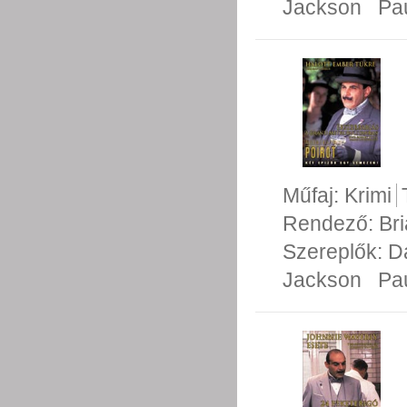
Jackson
Pa
Műfaj:
Krimi
Rendező:
Br
Szereplők:
D
Jackson
Pa