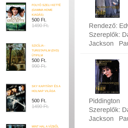
FOLYÓ SZELI KETTÉ
(GAMMA HOME
KIADÁS)
500 Ft.
Rendező:
Ed
1490 Ft.
Szereplők:
D
Jackson
Pa
SZICÍLIA -
TURISTAFILM (DVD)
ÚTIFILM
500 Ft.
990 Ft.
SKY KAPITÁNY ÉS A
HOLNAP VILÁGA
Piddington
500 Ft.
1490 Ft.
Szereplők:
D
Jackson
Pa
MINT HAL A VÍZBŐL