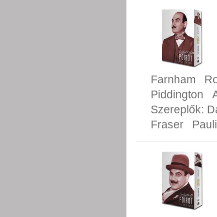
Farnham
Ro
Piddington
Szereplők:
D
Fraser
Paul