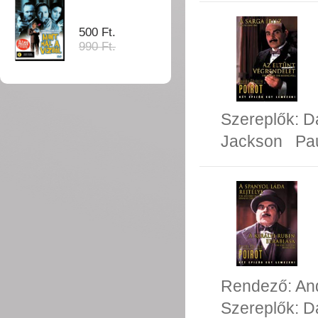
500 Ft.
990 Ft.
Szereplők:
D
Jackson
Pa
Rendező:
An
Szereplők:
D