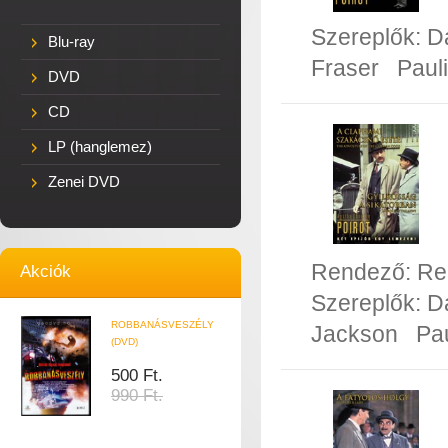
Szereplők:
D
Blu-ray
Fraser
Paul
DVD
CD
LP (hanglemez)
Zenei DVD
Rendező:
Re
Akciók
Szereplők:
D
ROBBANÁSVESZÉLY
Jackson
Pa
(DVD)
500 Ft.
990 Ft.