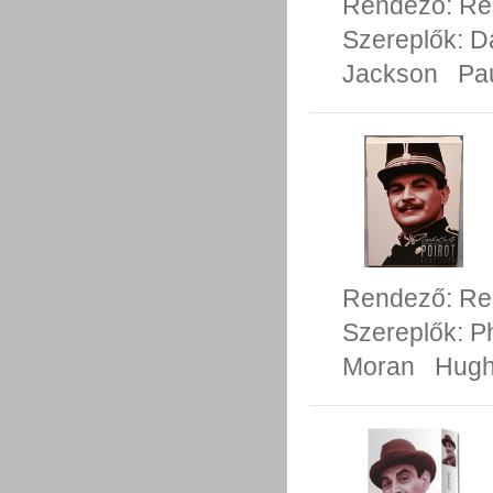
Rendező:
Re
Szereplők:
D
Jackson
Pa
Rendező:
Re
Szereplők:
P
Moran
Hugh