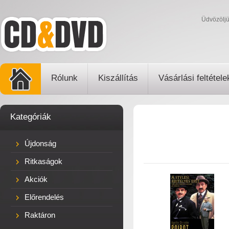
Üdvözölj
Rólunk
Kiszállítás
Vásárlási feltétele
Kategóriák
Újdonság
Ritkaságok
Akciók
Előrendelés
Raktáron