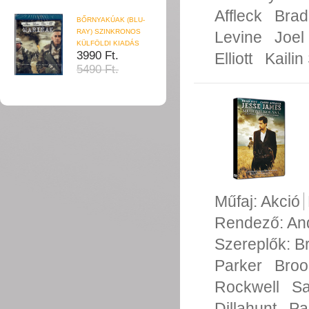
Affleck
Brad 
BŐRNYAKÚAK (BLU-
RAY) SZINKRONOS
Levine
Joel
KÜLFÖLDI KIADÁS
3990 Ft.
Elliott
Kailin
5490 Ft.
Műfaj:
Akció
Rendező:
An
Szereplők:
Br
Parker
Broo
Rockwell
S
Dillahunt
Pa