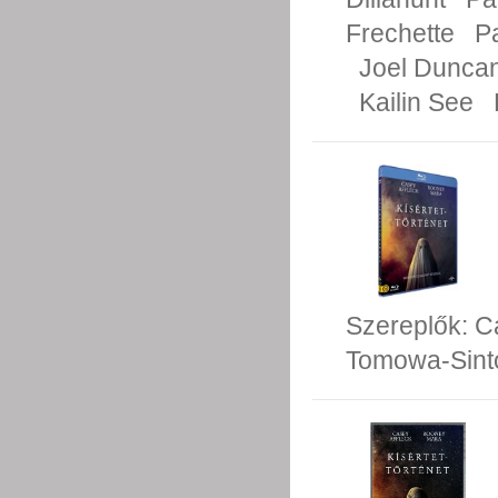
Frechette
P
Joel Dunca
Kailin See
Szereplők:
C
Tomowa-Sin