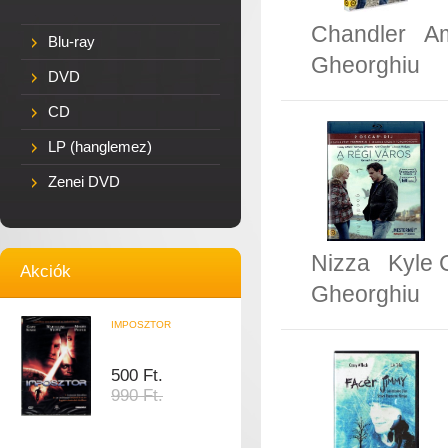
Chandler
Am
Blu-ray
Gheorghiu
DVD
CD
LP (hanglemez)
Zenei DVD
Nizza
Kyle 
Akciók
Gheorghiu
IMPOSZTOR
500 Ft.
990 Ft.