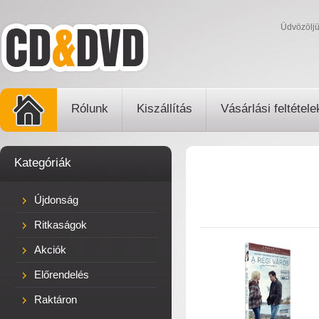
Üdvözölj
Rólunk
Kiszállítás
Vásárlási feltétele
Kategóriák
Újdonság
Ritkaságok
Akciók
Előrendelés
Raktáron