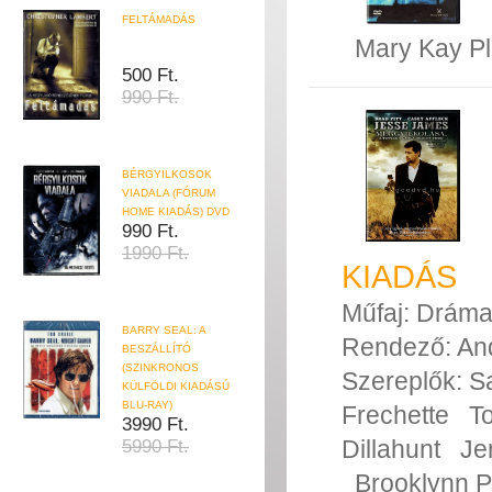
FELTÁMADÁS
Mary Kay P
500 Ft.
990 Ft.
BÉRGYILKOSOK
VIADALA (FÓRUM
HOME KIADÁS) DVD
990 Ft.
1990 Ft.
KIADÁS
Műfaj:
Drám
BARRY SEAL: A
Rendező:
An
BESZÁLLÍTÓ
(SZINKRONOS
Szereplők:
S
KÜLFÖLDI KIADÁSÚ
BLU-RAY)
Frechette
T
3990 Ft.
Dillahunt
Je
5990 Ft.
Brooklynn P