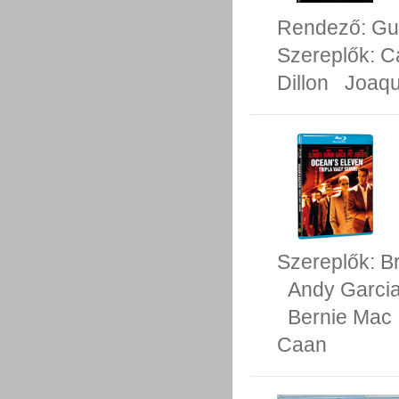
Rendező:
Gu
Szereplők:
C
Dillon
Joaqu
Szereplők:
Br
Andy Garci
Bernie Mac
Caan