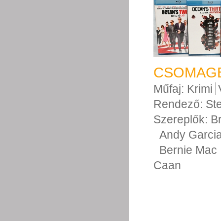
CSOMAGB
Műfaj:
Krimi
Rendező:
St
Szereplők:
Br
Andy Garci
Bernie Mac
Caan