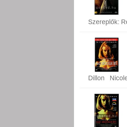
Szereplők:
R
Dillon
Nicol