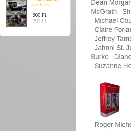
Dean Morga
SZTÁLINGRÁD (ÚJ
KIADÁS) DVD
McGrath
Sh
500 Ft.
Michael Co
990 Ft.
Claire Forla
Jeffrey Tam
Jahnni St. 
Burke
Dian
Suzanne He
Roger Miche