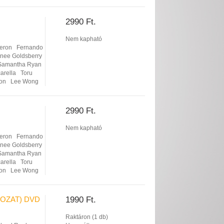
2990 Ft.
Nem kapható
eron
Fernando
nee Goldsberry
Samantha Ryan
arella
Toru
son
Lee Wong
2990 Ft.
Nem kapható
eron
Fernando
nee Goldsberry
Samantha Ryan
arella
Toru
son
Lee Wong
OZAT) DVD
1990 Ft.
Raktáron (1 db)