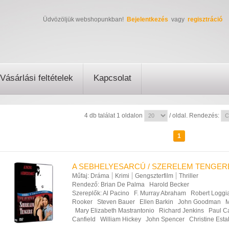
Üdvözöljük webshopunkban!
Bejelentkezés
vagy
regisztráció
Vásárlási feltételek
Kapcsolat
4 db találat 1 oldalon
/ oldal. Rendezés:
1
A SEBHELYESARCÚ / SZERELEM TENGERE
Műfaj:
Dráma
Krimi
Gengszterfilm
Thriller
Rendező:
Brian De Palma
Harold Becker
Szereplők:
Al Pacino
F. Murray Abraham
Robert Loggi
Rooker
Steven Bauer
Ellen Barkin
John Goodman
M
Mary Elizabeth Mastrantonio
Richard Jenkins
Paul C
Canfield
William Hickey
John Spencer
Christine Est