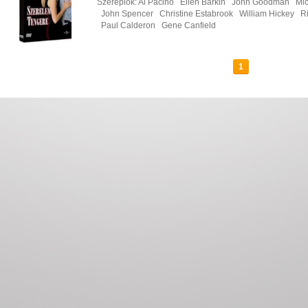
Szereplők:
Al Pacino
Ellen Barkin
John Goodman
Mi
John Spencer
Christine Estabrook
William Hickey
R
Paul Calderon
Gene Canfield
1