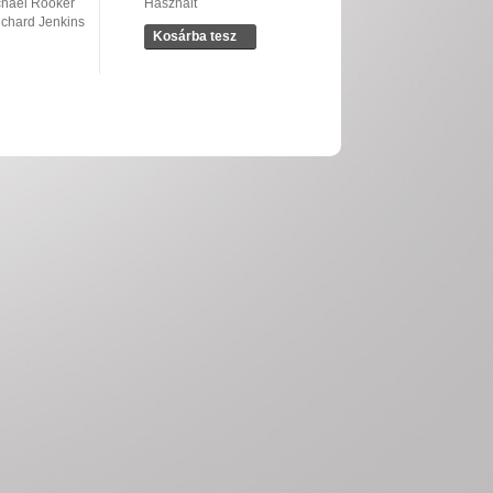
chael Rooker
Használt
ichard Jenkins
Kosárba tesz