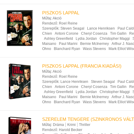
PISZKOS LAPPAL
Műfaj:
Akció
Rendező:
Roel Reine
Szereplők:
Steven Seagal
Lance Henriksen
Paul Cald
Chien
Antoni Corone
Cheryl Cosenza
Tim Gallin
Re
Ashley Greenfield
Lydia Jordan
Christopher Maggi
Maisano
Paul Marini
Bernie McInerney
Arthur J. Nasc
Ohno
Blanchard Ryan
Wass Stevens
Mark Elliot Wil
PISZKOS LAPPAL (FRANCIA KIADÁS!)
Műfaj:
Akció
Rendező:
Roel Reine
Szereplők:
Lance Henriksen
Steven Seagal
Paul Cald
Chien
Antoni Corone
Cheryl Cosenza
Tim Gallin
Re
Ashley Greenfield
Lydia Jordan
Christopher Maggi
Maisano
Paul Marini
Bernie McInerney
Arthur J. Nasc
Ohno
Blanchard Ryan
Wass Stevens
Mark Elliot Wil
SZERELEM TENGERE (SZINKRONOS VÁLT
Műfaj:
Dráma
Krimi
Thriller
Rendező:
Harold Becker