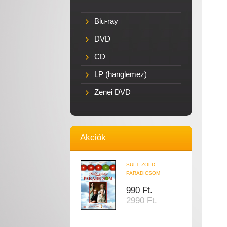
Blu-ray
DVD
CD
LP (hanglemez)
Zenei DVD
Akciók
SÜLT, ZÖLD
PARADICSOM
990 Ft.
2990 Ft.