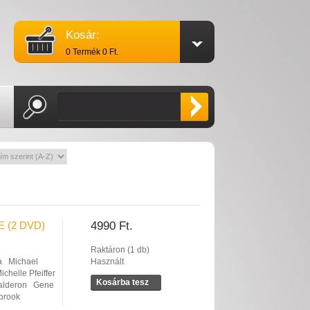
Kosár:
0 Termék 0 Ft.
 (2 DVD)
4990 Ft.
Raktáron (1 db)
a
Michael
Használt
ichelle Pfeiffer
Kosárba tesz
alderon
Gene
abrook