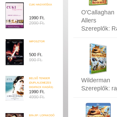
CUKI HAGYATÉKA
O'Callaghan
1990 Ft.
Allers
2990 Ft.
Szereplők:
R
IMPOSZTOR
500 Ft.
990 Ft.
BELSŐ TENGER
Wilderman
(DUPLALEMEZES
Szereplők:
ra
DIGIPACK KIADÁS)
1990 Ft.
4990 Ft.
BIN-JIP: LOPAKODÓ