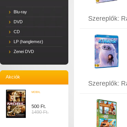
Blu-ray
Szereplők:
R
DVD
CD
LP (hanglemez)
Zenei DVD
Akciók
Szereplők:
R
MOBIL
500 Ft.
1490 Ft.