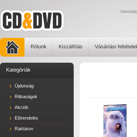
Üdvözölj
Rólunk
Kiszállítás
Vásárlási feltétele
Kategóriák
Újdonság
Ritkaságok
Akciók
Előrendelés
Raktáron